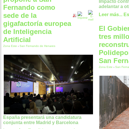
Impactó contra
Fernando como
adelantar a ot
sede de la
Leer más...
Es
gigafactoría europea
El Gobie
de Inteligencia
tres mill
Artificial
reconstr
Zona Este
-
San Fernando de Henares
Polidepo
San Fer
Zona Este
-
San Fern
España presentará una candidatura
conjunta entre Madrid y Barcelona