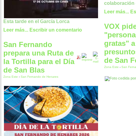
colaboración 
Leer más...
Es
Esta tarde en el García Lorca
VOX pide
Leer más...
Escribir un comentario
"persona
gratas" a
San Fernando
presunto
prepara una Ruta de
de San F
la Tortilla para el Día
Zona Este
-
San Fern
de San Blas
Zona Este
-
San Fernando de Henares