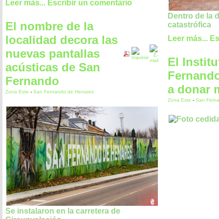
Leer más...
Escribir un comentario
Dentro de la 
El nombre de la
catastrófica
localidad decora las
Leer más...
Es
nuevas pantallas
El Instit
acústicas de San
Fernando
Fernando
a donar 
Zona Este
-
San Fernando de Henares
Zona Este
-
San Fern
Se instalaron en la carretera de