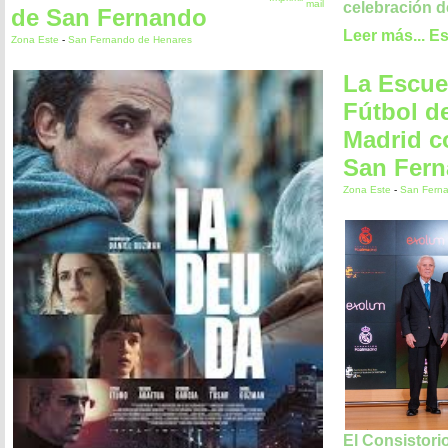
celebración d
de San Fernando
Leer más...
Es
Zona Este
-
San Fernando de Henares
La Escue
Fútbol de
Madrid c
San Fer
Zona Este
-
San Fern
El Consistori