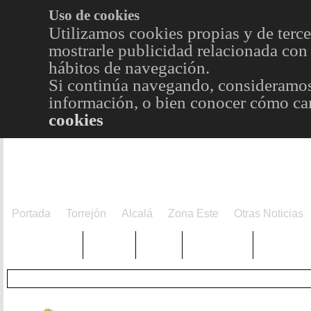
Uso de cookies
Utilizamos cookies propias y de terce
mostrarle publicidad relacionada con 
hábitos de navegación.
Si continúa navegando, consideramos
información, o bien conocer cómo cam
cookies
Portada
Torrejón
Alcalá
Zona Este
Otras Noticias
TRENDING
Púnica
Metro
Choniblog
MetroEst