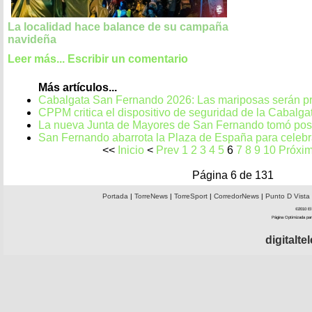
La localidad hace balance de su campaña
navideña
Leer más...
Escribir un comentario
Más artículos...
Cabalgata San Fernando 2026: Las mariposas serán pro
CPPM critica el dispositivo de seguridad de la Cabalg
La nueva Junta de Mayores de San Fernando tomó pos
San Fernando abarrota la Plaza de España para celebr
<<
Inicio
<
Prev
1
2
3
4
5
6
7
8
9
10
Próxi
Página 6 de 131
Portada
|
TorreNews
|
TorreSport
|
CorredorNews
|
Punto D Vista
©2010 El 
Página Optimizada par
digitalt