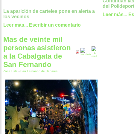
Continúan las
del Polidepor
La aparición de carteles pone en alerta a
Leer más...
Es
los vecinos
Leer más...
Escribir un comentario
Mas de veinte mil
personas asistieron
a la Cabalgata de
San Fernando
Zona Este
-
San Fernando de Henares