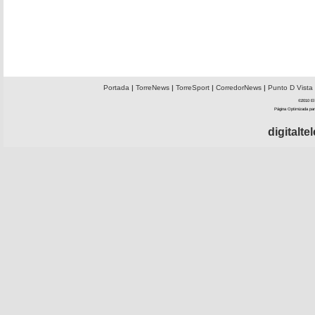
Portada
|
TorreNews
|
TorreSport
|
CorredorNews
|
Punto D Vista
©2010 El 
Página Optimizada par
digitalt