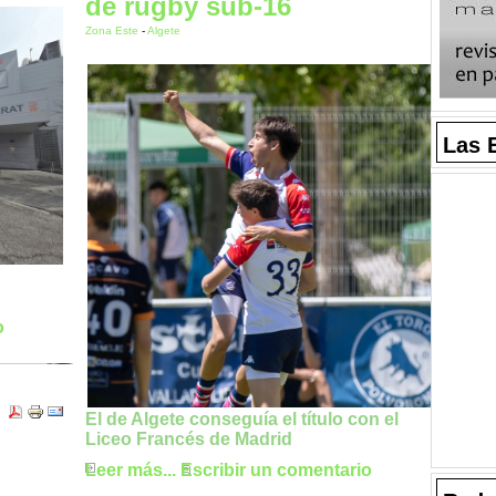
de rugby sub-16
Zona Este
-
Algete
Las 
o
El de Algete conseguía el título con el
Liceo Francés de Madrid
Leer más...
Escribir un comentario