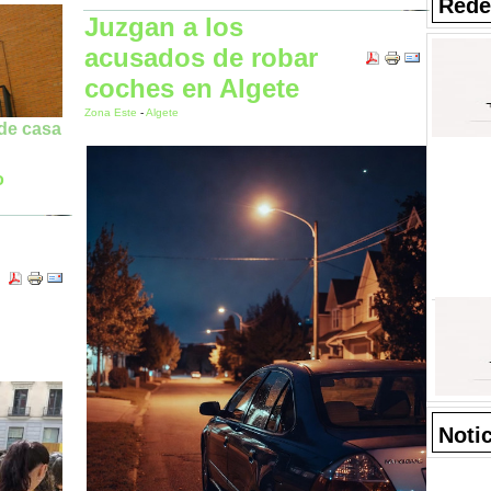
Rede
Juzgan a los
acusados de robar
coches en Algete
Zona Este
-
Algete
 de casa
o
Noti