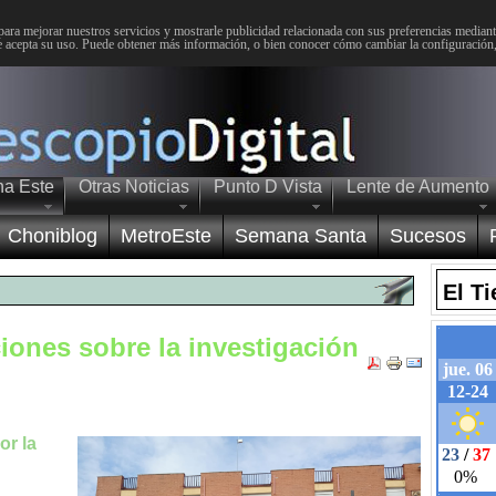
para mejorar nuestros servicios y mostrarle publicidad relacionada con sus preferencias mediante
 acepta su uso. Puede obtener más información, o bien conocer cómo cambiar la configuración
na Este
Otras Noticias
Punto D Vista
Lente de Aumento
Choniblog
MetroEste
Semana Santa
Sucesos
El T
iones sobre la investigación
or la