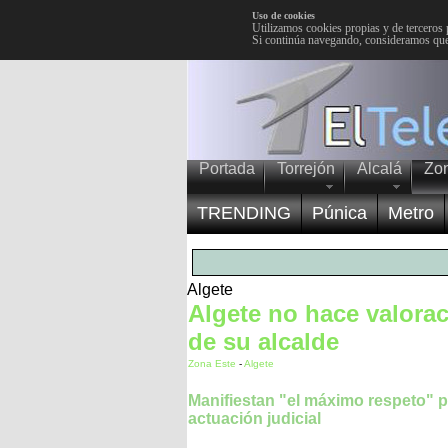
Uso de cookies
Utilizamos cookies propias y de terceros 
Si continúa navegando, consideramos que
Portada
Torrejón
Alcalá
Zo
TRENDING
Púnica
Metro
Algete
Algete no hace valorac
de su alcalde
Zona Este
-
Algete
Manifiestan "el máximo respeto" p
actuación judicial