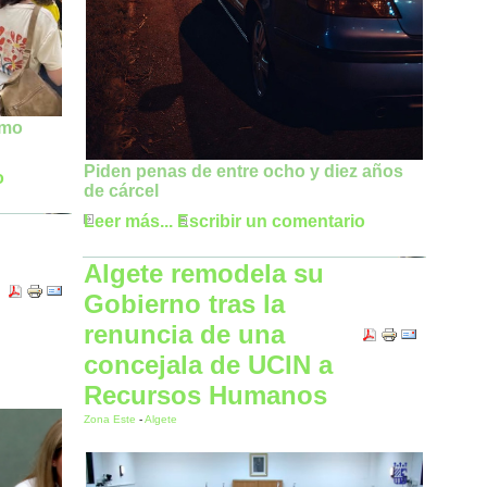
imo
Piden penas de entre ocho y diez años
o
de cárcel
Leer más...
Escribir un comentario
Algete remodela su
Gobierno tras la
renuncia de una
concejala de UCIN a
Recursos Humanos
Zona Este
-
Algete