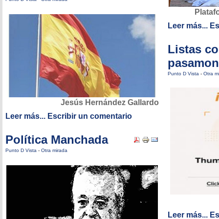
Plataf
Leer más...
Es
Listas c
pasamon
Punto D Vista
-
Otra m
Jesús Hernández Gallardo
Leer más...
Escribir un comentario
Política Manchada
Punto D Vista
-
Otra mirada
Leer más...
Es