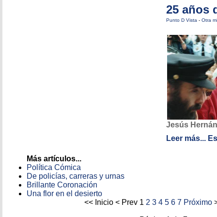
25 años 
Punto D Vista
-
Otra m
Jesús Hernán
Leer más...
Es
Más artículos...
Política Cómica
De policías, carreras y urnas
Brillante Coronación
Una flor en el desierto
<<
Inicio
<
Prev
1
2
3
4
5
6
7
Próximo