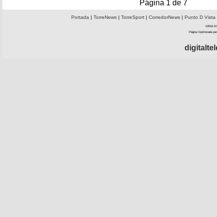
Página 1 de 7
Portada
|
TorreNews
|
TorreSport
|
CorredorNews
|
Punto D Vista
©2010 El 
Página Optimizada par
digitalt