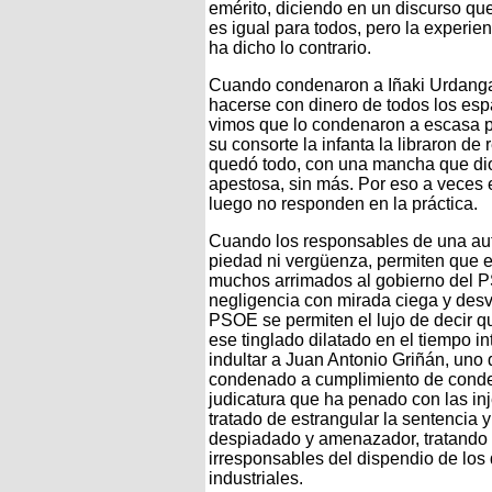
emérito, diciendo en un discurso que
es igual para todos, pero la experie
ha dicho lo contrario.
Cuando condenaron a Iñaki Urdanga
hacerse con dinero de todos los esp
vimos que lo condenaron a escasa 
su consorte la infanta la libraron 
quedó todo, con una mancha que dio
apestosa, sin más. Por eso a veces 
luego no responden en la práctica.
Cuando los responsables de una aut
piedad ni vergüenza, permiten que el
muchos arrimados al gobierno del P
negligencia con mirada ciega y des
PSOE se permiten el lujo de decir q
ese tinglado dilatado en el tiempo 
indultar a Juan Antonio Griñán, uno
condenado a cumplimiento de condena
judicatura que ha penado con las in
tratado de estrangular la sentencia y
despiadado y amenazador, tratando d
irresponsables del dispendio de los
industriales.