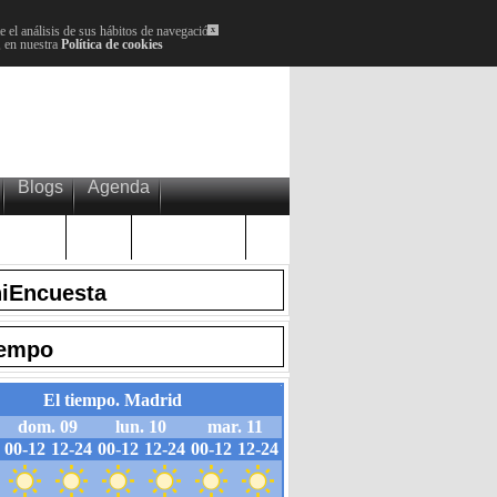
 el análisis de sus hábitos de navegación.
x
, en nuestra
Política de cookies
Blogs
Agenda
Plenos
Paro
Cervantes
iEncuesta
iempo