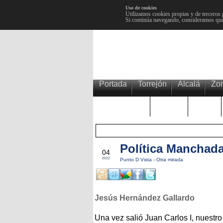
Uso de cookies
Utilizamos cookies propias y de terceros 
Si continúa navegando, consideramos que
Portada
Torrejón
Alcalá
Zo
TRENDING
Púnica
Metro
Política Manchad
SEP
04
2022
Punto D Vista
-
Otra mirada
Jesús Hernández Gallardo
Una vez salió Juan Carlos I, nuestro