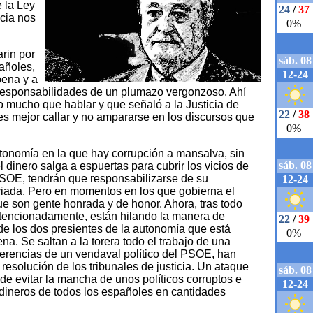
 la Ley
ncia nos
rin por
añoles,
pena y a
de responsabilidades de un plumazo vergonzoso. Ahí
 mucho que hablar y que señaló a la Justicia de
es mejor callar y no ampararse en los discursos que
onomía en la que hay corrupción a mansalva, sin
 dinero salga a espuertas para cubrir los vicios de
SOE, tendrán que responsabilizarse de su
viada. Pero en momentos en los que gobierna el
ue son gente honrada y de honor. Ahora, tras todo
intencionadamente, están hilando la manera de
 de los dos presientes de la autonomía que está
. Se saltan a la torera todo el trabajo de una
jerencias de un vendaval político del PSOE, han
 resolución de los tribunales de justicia. Un ataque
e evitar la mancha de unos políticos corruptos e
 dineros de todos los españoles en cantidades