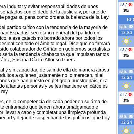
a indultar y evitar responsabilidades de unos
eñalados con el dedo de la Justicia y, por arte de
r de pagar su pena como ordena la balanza de la Ley.
l partido crítico con la tendencia de la mayoría de
uan Espadas, secretario general del partido en
ico, a ese catecismo borrado ahora por todos los
desleal con todo el ámbito legal. Dice que no firmará
 sido colaborador de Griñán en gobiernos socialistas
lo sería la tendencia chabacana que impulsan tantos
zález, Susana Díaz o Alfonso Guerra.
al y sin capacidad de salir de ella de manera airosa,
dultos a quienes justamente no lo merecen, ni el
anes que han puesto en peligro a nuestro país, ni a
o a tantas personas y se les mantiene en cárceles
 rey.
es, de la competencia de cada poder en su área de
este entramado que tienen ahora amalgamado e
r llevar a cabo y completar una limpieza profunda
iedad y dejar de sospechar de los políticos, que hoy