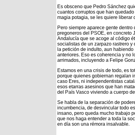
Es obsceno que Pedro Sánchez quier
cuantos corruptos que han quedado s
magia potagia, se les quiere libera
Pero siempre aparece gente dentro de
pregoneros del PSOE, en concreto J
Andalucía que se acoge al código ét
socialistas de un zarpazo rastrero y 
la petición de indulto, aun habiendo
anteriores. Eso es coherencia y no 
arrimados, incluyendo a Felipe Gon
Estamos en una crisis de todo, es tot
porque quienes gobiernan regalan in
caso Eres, ni independentistas catal
esos etarras asesinos que han matad
del País Vasco viviendo a cuerpo de
Se habla de la separación de poder
incumbencia, de desvincular todo 
insano, pero queda mucho trabajo po
que nos haga entender a toda la soc
en día son una rémora insalvable.