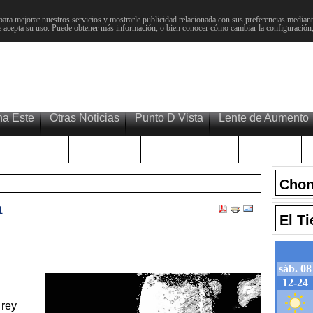
para mejorar nuestros servicios y mostrarle publicidad relacionada con sus preferencias mediante
 acepta su uso. Puede obtener más información, o bien conocer cómo cambiar la configuración
na Este
Otras Noticias
Punto D Vista
Lente de Aumento
Choniblog
MetroEste
Semana Santa
Sucesos
Chon
a
El T
 rey