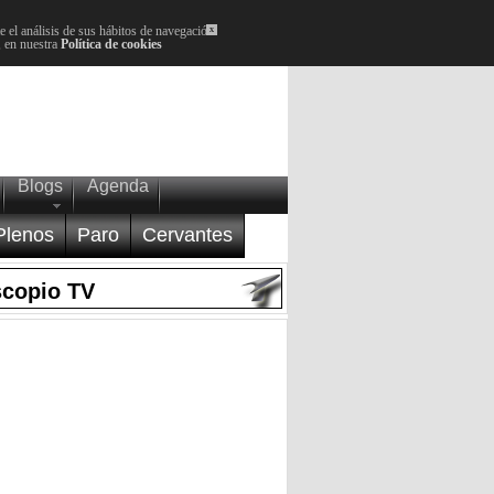
 el análisis de sus hábitos de navegación.
x
, en nuestra
Política de cookies
Blogs
Agenda
Plenos
Paro
Cervantes
scopio TV