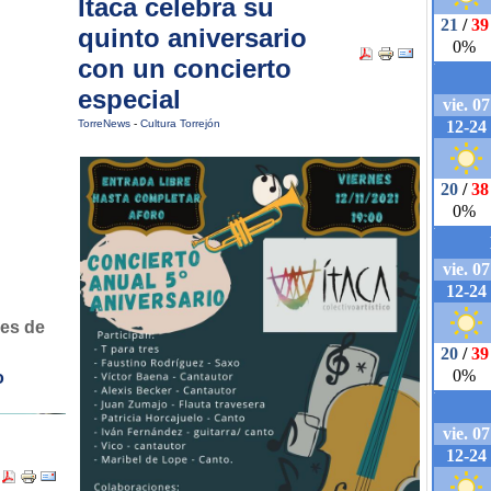
Ítaca celebra su
quinto aniversario
con un concierto
especial
TorreNews
-
Cultura Torrejón
nes de
o