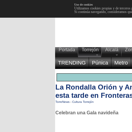
Uso de cookies
Utilizamos cookies propias y de terceros 
Si continúa navegando, consideramos que
Portada
Torrejón
Alcalá
Zo
TRENDING
Púnica
Metro
La Rondalla Orión y A
esta tarde en Frontera
TorreNews
-
Cultura Torrejón
Celebran una Gala navideña