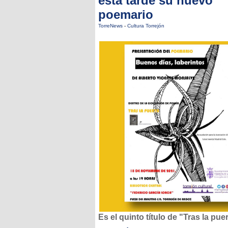
esta tarde su nuevo
poemario
TorreNews
-
Cultura Torrejón
Es el quinto título de "Tras la pue