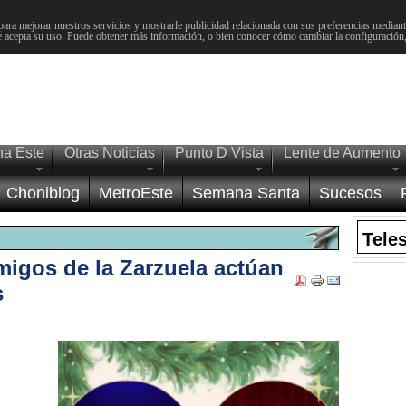
para mejorar nuestros servicios y mostrarle publicidad relacionada con sus preferencias mediante
 acepta su uso. Puede obtener más información, o bien conocer cómo cambiar la configuración
na Este
Otras Noticias
Punto D Vista
Lente de Aumento
Choniblog
MetroEste
Semana Santa
Sucesos
Tele
migos de la Zarzuela actúan
s