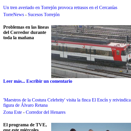
Un tren averiado en Torrejón provoca retrasos en el Cercanías
TorreNews
-
Sucesos Torrejón
Problemas en las líneas
del Corredor durante
toda la mañana
Leer más...
Escribir un comentario
'Maestros de la Costura Celebrity' visita la finca El Encín y reivindica
figura de Álvaro Retana
Zona Este
-
Corredor del Henares
El programa de TVE,
que este miércoles