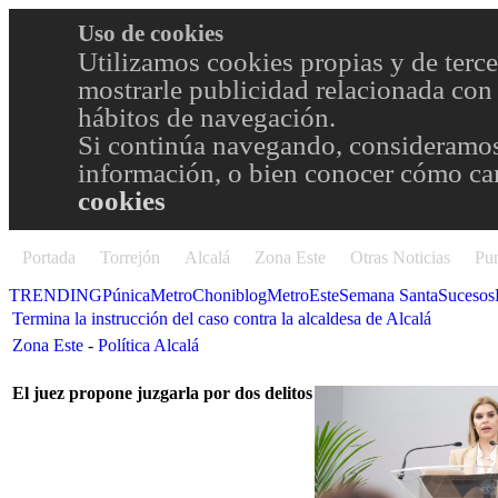
Uso de cookies
Utilizamos cookies propias y de terce
mostrarle publicidad relacionada con 
hábitos de navegación.
Si continúa navegando, consideramos
información, o bien conocer cómo cam
cookies
Portada
Torrejón
Alcalá
Zona Este
Otras Noticias
Pun
TRENDING
Púnica
Metro
Choniblog
MetroEste
Semana Santa
Sucesos
Termina la instrucción del caso contra la alcaldesa de Alcalá
Zona Este
-
Política Alcalá
El juez propone juzgarla por dos delitos