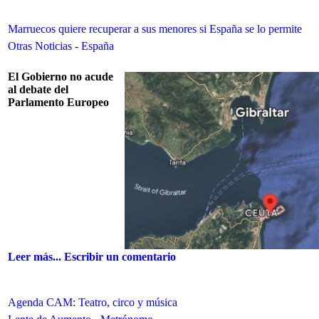
Marruecos quiere recuperar a sus menores si España se lo permite
Otras Noticias
-
España
El Gobierno no acude
al debate del
Parlamento Europeo
Leer más...
Escribir un comentario
Agenda CAM: Teatro, circo y música