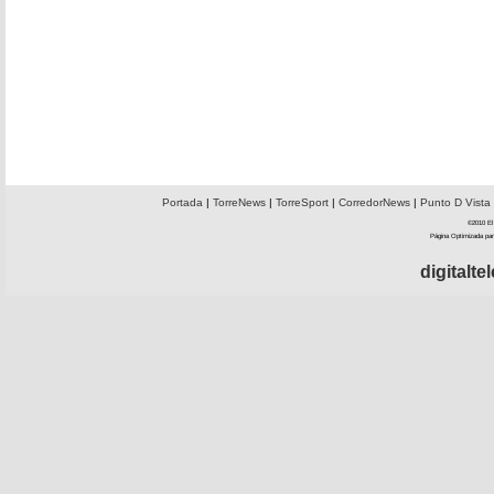
Portada
|
TorreNews
|
TorreSport
|
CorredorNews
|
Punto D Vista
©2010 El 
Página Optimizada par
digitalt