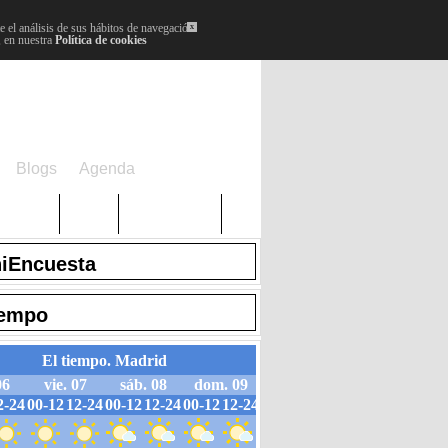
 el análisis de sus hábitos de navegación.
x
, en nuestra
Política de cookies
Blogs
Agenda
Plenos
Paro
Cervantes
iEncuesta
iempo