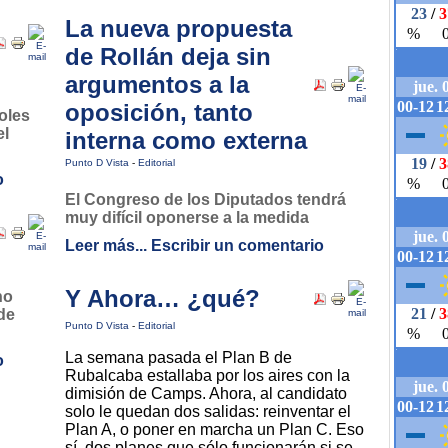
La nueva propuesta
de Rollán deja sin
argumentos a la
oposición, tanto
oles
el
interna como externa
Punto D Vista
-
Editorial
o
El Congreso de los Diputados tendrá
muy difícil oponerse a la medida
Leer más...
Escribir un comentario
Y Ahora… ¿qué?
no
de
Punto D Vista
-
Editorial
La semana pasada el Plan B de
o
Rubalcaba estallaba por los aires con la
dimisión de Camps. Ahora, al candidato
solo le quedan dos salidas: reinventar el
Plan A, o poner en marcha un Plan C. Eso
sí, dos planes que sólo funcionarán si se