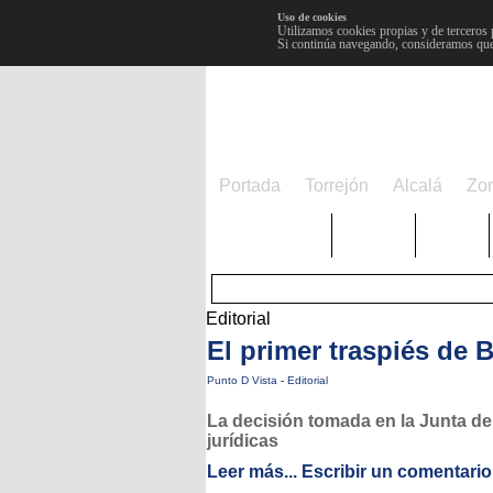
Uso de cookies
Utilizamos cookies propias y de terceros 
Si continúa navegando, consideramos que
Portada
Torrejón
Alcalá
Zo
TRENDING
Púnica
Metro
Editorial
El primer traspiés de B
Punto D Vista
-
Editorial
La decisión tomada en la Junta d
jurídicas
Leer más...
Escribir un comentario