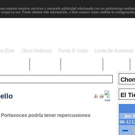
para mejorar nuestros servicios y mostrarle publicidad relacionada con sus preferencias mediante
 acepta su uso. Puede obtener más información, o bien conocer cómo cambiar la configuración
na Este
Otras Noticias
Punto D Vista
Lente de Aumento
Choniblog
MetroEste
Semana Santa
Sucesos
Chon
El T
ello
e Portavoces podría tener repercusiones