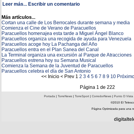
Leer más...
Escribir un comentario
Más artículos...
Cortan una calle de Los Berrocales durante semana y media
Comienza el Cine de Verano de Paracuellos
Paracuellos homenajea esta tarde a Miguel Ángel Blanco
Paracuellos organiza una recogida de ayuda para Venezuela
Paracuellos acoge hoy La Pachanga del Año
Paracuellos entra en el Plan Sanea del Canal
La Terminal organiza una excursión al Parque de Atracciones
Paracuellos estrena hoy su Semana Musical
Comienza la Semana de la Juventud de Paracuellos
Paracuellos celebra el día de San Antonio
<<
Inicio
<
Prev
1
2
3
4
5
6
7
8
9
10
Próxim
Página 1 de 222
Portada
|
TorreNews
|
TorreSport
|
CorredorNews
|
Punto D Vista
©2010 El Telesco
Página Optimizada para una 
digitalt