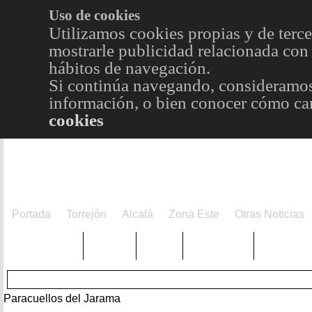
Uso de cookies
Utilizamos cookies propias y de terce
mostrarle publicidad relacionada con 
hábitos de navegación.
Si continúa navegando, consideramos
información, o bien conocer cómo cam
cookies
Portada
Torrejón
Alcalá
Zona Este
Otras Noticias
TRENDING
Púnica
Metro
Choniblog
MetroEst
Paracuellos del Jarama