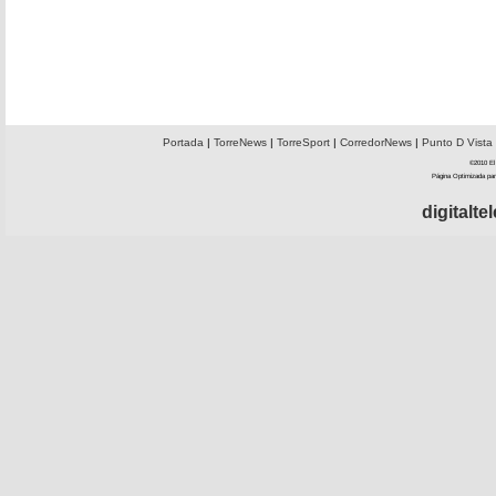
Portada
|
TorreNews
|
TorreSport
|
CorredorNews
|
Punto D Vista
©2010 El 
Página Optimizada par
digitalt