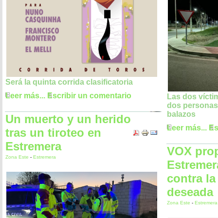
Será la quinta corrida clasificatoria
Leer más...
Escribir un comentario
Las dos vícti
dos personas 
balazos
Un muerto y un herido
Leer más...
Es
tras un tiroteo en
Estremera
VOX pro
Zona Este
-
Estremera
Estremera
contra l
deseada
Zona Este
-
Estremera