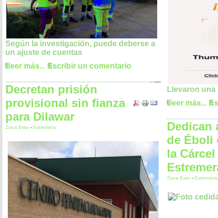
Según la investigación, puede deberse a
un ajuste de cuentas
Leer más...
Escribir un comentario
Decretan prisión
Llevaron una 
provisional sin fianza
Leer más...
Es
para Dilawar
Dedican 
Zona Este
-
Estremera
de Éboli
la Cárcel
Estremer
Zona Este
-
Estremera