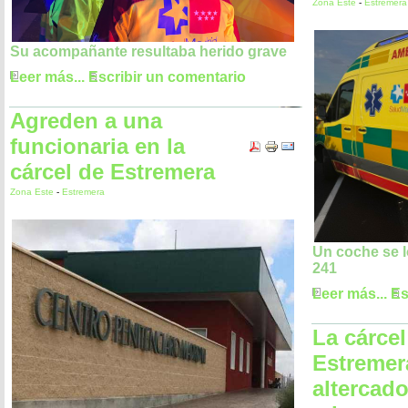
Zona Este
-
Estremera
Su acompañante resultaba herido grave
Leer más...
Escribir un comentario
Agreden a una
funcionaria en la
cárcel de Estremera
Zona Este
-
Estremera
Un coche se lo
241
Leer más...
Es
La cárcel
Estremer
altercado