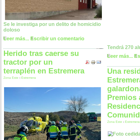
Se le investiga por un delito de homicidio
doloso
Leer más...
Escribir un comentario
Tendrá 270 al
Herido tras caerse su
Leer más...
Es
tractor por un
terraplén en Estremera
Una resi
Estremer
Zona Este
-
Estremera
galardon
Premios 
Residenc
Comunid
Zona Este
-
Estremera