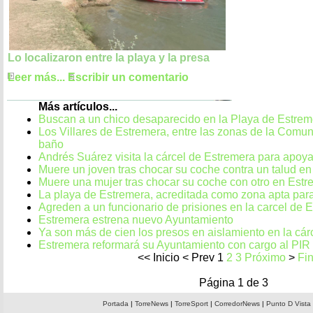
Lo localizaron entre la playa y la presa
Leer más...
Escribir un comentario
Más artículos...
Buscan a un chico desaparecido en la Playa de Estrem
Los Villares de Estremera, entre las zonas de la Comun
baño
Andrés Suárez visita la cárcel de Estremera para apoya
Muere un joven tras chocar su coche contra un talud e
Muere una mujer tras chocar su coche con otro en Estr
La playa de Estremera, acreditada como zona apta par
Agreden a un funcionario de prisiones en la carcel de 
Estremera estrena nuevo Ayuntamiento
Ya son más de cien los presos en aislamiento en la cár
Estremera reformará su Ayuntamiento con cargo al PIR
<<
Inicio
<
Prev
1
2
3
Próximo
>
Fi
Página 1 de 3
Portada
|
TorreNews
|
TorreSport
|
CorredorNews
|
Punto D Vista