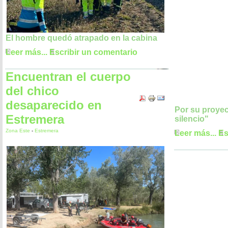
El hombre quedó atrapado en la cabina
Leer más...
Escribir un comentario
Encuentran el cuerpo
del chico
desaparecido en
Por su proye
Estremera
silencio"
Zona Este
-
Estremera
Leer más...
Es