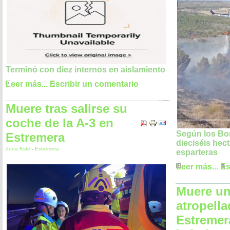
Terminó con diez internos en aislamiento
Leer más...
Escribir un comentario
Muere tras salirse su
coche de la A-3 en
Según los Bo
Estremera
dieciséis hect
Zona Este
-
Estremera
esparteras
Leer más...
Es
Muere un 
atropell
Estremer