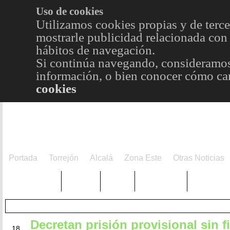
Uso de cookies
Utilizamos cookies propias y de terce
mostrarle publicidad relacionada con 
hábitos de navegación.
Si continúa navegando, consideramos
información, o bien conocer cómo cam
cookies
Portada
Torrejón
Alcalá
Zona Este
Otras Noticias
TRENDING
Púnica
Metro
Choniblog
MetroEst
Decretan prisión provisional sin f
FEB
18