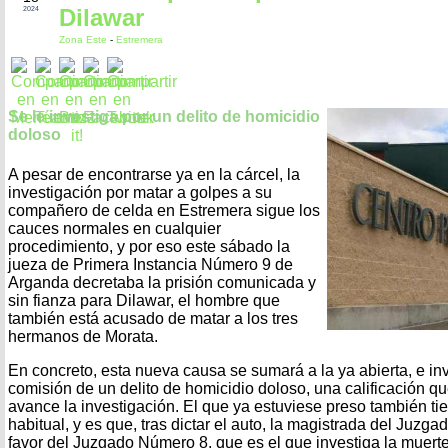
Dilawar
2024
Zona Este
-
Estremera
Se le investiga por un delito de homicidio
doloso
A pesar de encontrarse ya en la cárcel, la
investigación por matar a golpes a su
compañero de celda en Estremera sigue los
cauces normales en cualquier
procedimiento, y por eso este sábado la
jueza de Primera Instancia Número 9 de
Arganda decretaba la prisión comunicada y
sin fianza para Dilawar, el hombre que
también está acusado de matar a los tres
hermanos de Morata.
En concreto, esta nueva causa se sumará a la ya abierta, e inv
comisión de un delito de homicidio doloso, una calificación q
avance la investigación. El que ya estuviese preso también ti
habitual, y es que, tras dictar el auto, la magistrada del Juzg
favor del Juzgado Número 8, que es el que investiga la muert