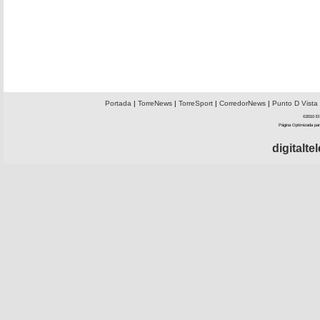
Portada
|
TorreNews
|
TorreSport
|
CorredorNews
|
Punto D Vista
©2010 El 
Página Optimizada par
digitalt