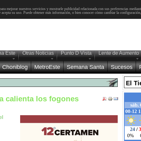
para mejorar nuestros servicios y mostrarle publicidad relacionada con sus preferencias mediante
 acepta su uso. Puede obtener más información, o bien conocer cómo cambiar la configuración
na Este
Otras Noticias
Punto D Vista
Lente de Aumento
Choniblog
MetroEste
Semana Santa
Sucesos
El T
a calienta los fogones
el