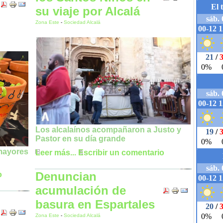
su viaje por Alcalá
Zona Este
-
Sociedad Alcalá
Los alcalaínos acompañaron a Justo y
Pastor en su día grande
mayores
Leer más...
Escribir un comentario
Denuncian
o
acumulación de
basura en Espartales
Zona Este
-
Sociedad Alcalá