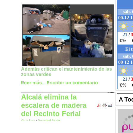
Además critican el mantenimiento de las
zonas verdes
Leer más...
Escribir un comentario
Alcalá elimina la
A To
escalera de madera
del Recinto Ferial
Zona Este
-
Sociedad Alcalá