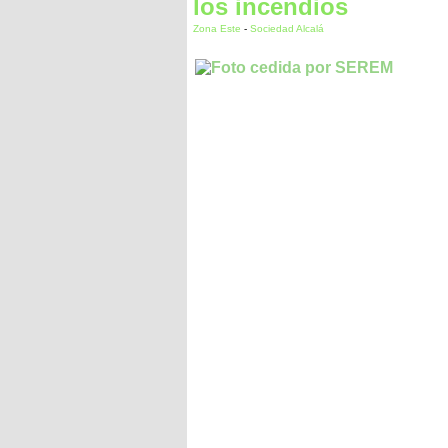
los incendios
Zona Este
-
Sociedad Alcalá