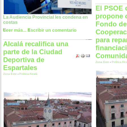
El PSOE d
propone 
La Audiencia Provincial les condena en
costas
Fondo de
Leer más...
Escribir un comentario
Cooperac
para repar
Alcalá recalifica una
financiac
parte de la Ciudad
Comunid
Deportiva de
Zona Este
-
Política Alc
Espartales
Zona Este
-
Política Alcalá