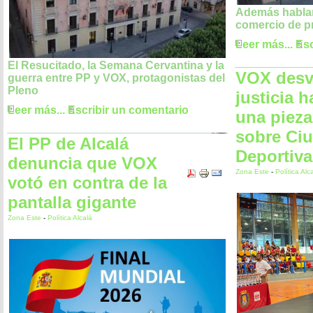
Además hablará
comercio de p
Leer más...
Esc
El Resucitado, la Semana Cervantina y la
VOX desve
guerra entre PP y VOX, protagonistas del
Pleno
justicia h
Leer más...
Escribir un comentario
una pieza
sobre Ci
El PP de Alcalá
Deportiva
denuncia que VOX
Zona Este
-
Política Alc
votó en contra de la
pantalla gigante
Zona Este
-
Política Alcalá