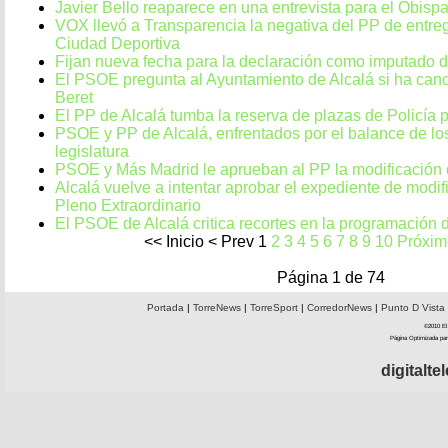
Javier Bello reaparece en una entrevista para el Obisp
VOX llevó a Transparencia la negativa del PP de entr
Ciudad Deportiva
Fijan nueva fecha para la declaración como imputado 
El PSOE pregunta al Ayuntamiento de Alcalá si ha canc
Beret
El PP de Alcalá tumba la reserva de plazas de Policía p
PSOE y PP de Alcalá, enfrentados por el balance de lo
legislatura
PSOE y Más Madrid le aprueban al PP la modificación d
Alcalá vuelve a intentar aprobar el expediente de modif
Pleno Extraordinario
El PSOE de Alcalá critica recortes en la programación d
<<
Inicio
<
Prev
1
2
3
4
5
6
7
8
9
10
Próxim
Página 1 de 74
Portada
|
TorreNews
|
TorreSport
|
CorredorNews
|
Punto D Vista
©2010 El 
Página Optimizada par
digitalt