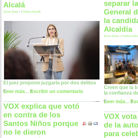
separar la
Alcalá
General 
Zona Este
-
Política Alcalá
la candida
Alcaldía
Zona Este
-
Política Alc
El juez propone juzgarla por dos delitos
Creen que la b
Leer más...
Escribir un comentario
la confianza d
Leer más...
Esc
VOX explica que votó
en contra de los
VOX vota 
Santos Niños porque
de la aut
no le dieron
para celeb