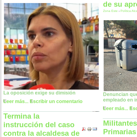
de su ap
Zona Este
-
Política Alc
La oposición exige su dimisión
Denuncian que
empleado en i
Leer más...
Escribir un comentario
Leer más...
Esc
Termina la
Militante
instrucción del caso
Primaria
contra la alcaldesa de