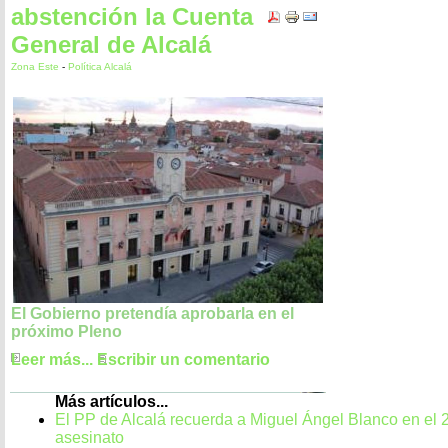
abstención la Cuenta
General de Alcalá
Zona Este
-
Política Alcalá
El Gobierno pretendía aprobarla en el
próximo Pleno
Leer más...
Escribir un comentario
Más artículos...
El PP de Alcalá recuerda a Miguel Ángel Blanco en el 2
asesinato