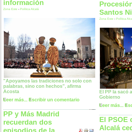
información
Procesión
Zona Este
-
Política Alcalá
Santos N
Zona Este
-
Política Alc
"Apoyamos las tradiciones no solo con
palabras, sino con hechos", afirma
Acosta
El PP la sacó 
Gobierno
Leer más...
Escribir un comentario
Leer más...
Esc
PP y Más Madrid
El PSOE c
recuerdan dos
Alcalá ce
episodios de la