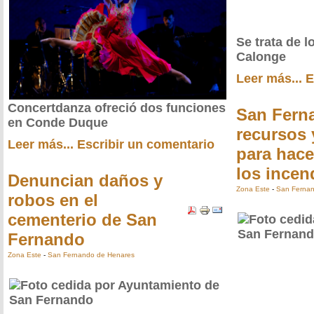
Se trata de 
Calonge
Leer más...
E
Concertdanza ofreció dos funciones
San Fern
en Conde Duque
recursos
Leer más...
Escribir un comentario
para hace
los incen
Denuncian daños y
Zona Este
-
San Fernan
robos en el
cementerio de San
Fernando
Zona Este
-
San Fernando de Henares