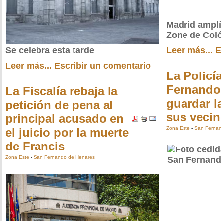
Madrid amplí
Zone de Col
Se celebra esta tarde
Leer más...
E
Leer más...
Escribir un comentario
La Policí
Fernando
La Fiscalía rebaja la
guardar l
petición de pena al
sus veci
principal acusado en
Zona Este
-
San Fernan
el juicio por la muerte
de Francis
Zona Este
-
San Fernando de Henares