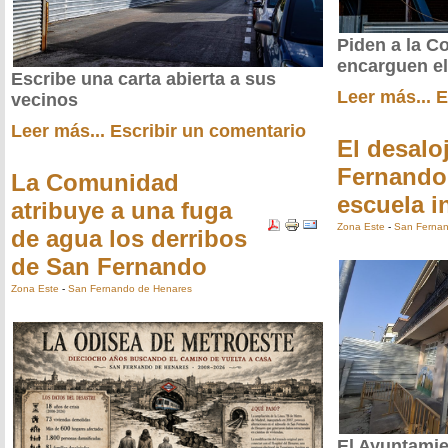
Piden a la 
encarguen el
Escribe una carta abierta a sus
Leer más...
E
vecinos
Leer más...
Escribir un comentario
El desalo
Fernando 
La Comunidad
escuela in
atribuye a una fuga
Zona Este
-
San Fernan
de agua los derribos
de San Fernando
Zona Este
-
San Fernando de Henares
El Ayuntamie