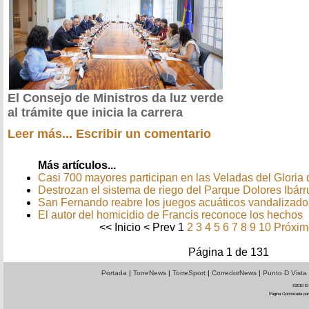
El Consejo de Ministros da luz verde
al trámite que inicia la carrera
Leer más...
Escribir un comentario
Más artículos...
Casi 700 mayores participan en las Veladas del Glori
Destrozan el sistema de riego del Parque Dolores Ibárru
San Fernando reabre los juegos acuáticos vandalizado
El autor del homicidio de Francis reconoce los hechos
<<
Inicio
<
Prev
1
2
3
4
5
6
7
8
9
10
Próxim
Página 1 de 131
Portada
|
TorreNews
|
TorreSport
|
CorredorNews
|
Punto D Vista
©2010 El 
Página Optimizada par