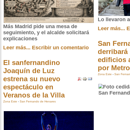
Lo llevaron a
Más Madrid pide una mesa de
Leer más...
E
seguimiento, y el alcalde solicitará
explicaciones
San Fern
Leer más...
Escribir un comentario
derribará 
edificios
El sanfernandino
por Metr
Joaquín de Luz
Zona Este
-
San Fernan
estrena su nuevo
espectáculo en
Veranos de la Villa
Zona Este
-
San Fernando de Henares