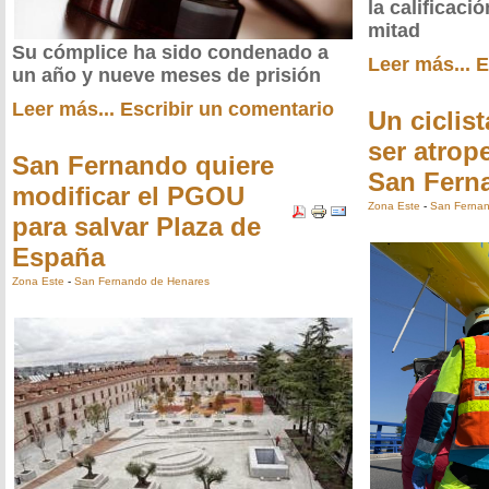
la calificaci
mitad
Su cómplice ha sido condenado a
Leer más...
E
un año y nueve meses de prisión
Leer más...
Escribir un comentario
Un ciclist
ser atrop
San Fernando quiere
San Fern
modificar el PGOU
Zona Este
-
San Fernan
para salvar Plaza de
España
Zona Este
-
San Fernando de Henares