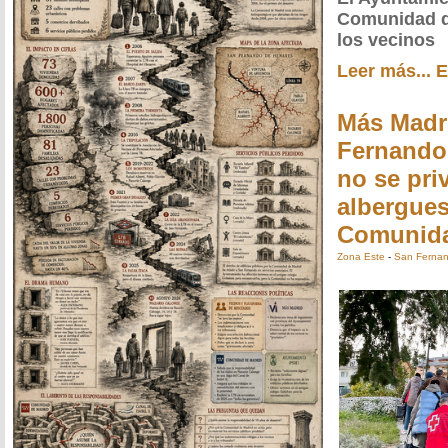
Comunidad q
los vecinos
Leer más...
E
Más Madr
Fernando
no se pri
albergues
Comunid
Zona Este
-
San Fernan