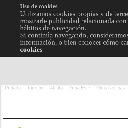
Uso de cookies
Utilizamos cookies propias y de terce
mostrarle publicidad relacionada con 
hábitos de navegación.
Si continúa navegando, consideramos
información, o bien conocer cómo cam
cookies
Portada
Torrejón
Alcalá
Zona Este
Otras Noticias
TRENDING
Púnica
Metro
Choniblog
MetroEst