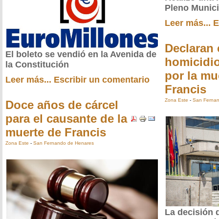
Pleno Munici
Leer más...
E
Declaran 
El boleto se vendió en la Avenida de
homicidio
la Constitución
por la mu
Leer más...
Escribir un comentario
Francis
Zona Este
-
San Fernan
Doce años de cárcel
para el causante de la
muerte de Francis
Zona Este
-
San Fernando de Henares
La decisión d