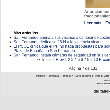
Anuncian boni
fraccionamie
Leer más...
Es
Más artículos...
San Fernando anima a sus vecinos a cambiar de coch
San Fernando dedica su 25-N a la violencia vicaria
El PSOE critica que el PP no haga propuestas para solu
Plaza de España en San Fernando
San Fernando instala cámaras de seguridad en sus ce
<<
Inicio
<
Prev
1
2
3
4
5
6
7
8
9
10
Próxi
Página 7 de 131
Portada
|
TorreNews
|
TorreSport
|
CorredorNews
|
Punto D Vista
©2010 El 
Página Optimizada par
digitalt