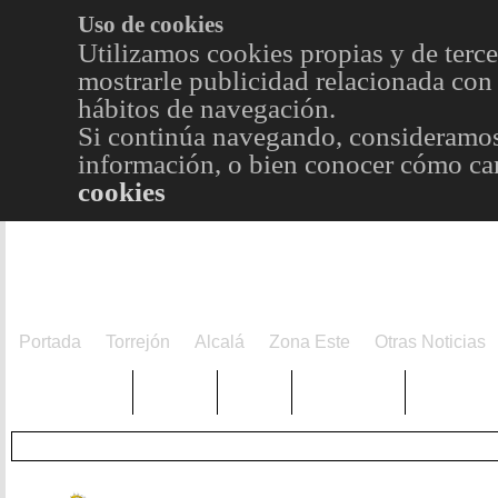
Uso de cookies
Utilizamos cookies propias y de terce
mostrarle publicidad relacionada con 
hábitos de navegación.
Si continúa navegando, consideramos
información, o bien conocer cómo cam
cookies
Portada
Torrejón
Alcalá
Zona Este
Otras Noticias
TRENDING
Púnica
Metro
Choniblog
MetroEst