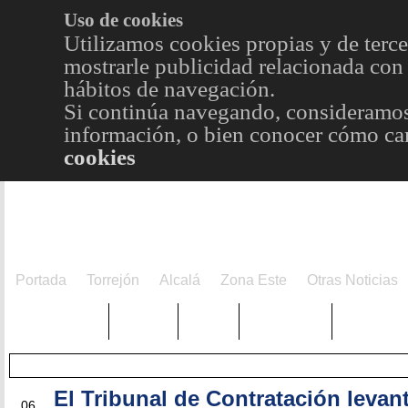
Uso de cookies
Utilizamos cookies propias y de terce
mostrarle publicidad relacionada con 
hábitos de navegación.
Si continúa navegando, consideramos
información, o bien conocer cómo cam
cookies
Portada
Torrejón
Alcalá
Zona Este
Otras Noticias
TRENDING
Púnica
Metro
Choniblog
MetroEst
El Tribunal de Contratación levant
JUL
06