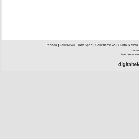
Portada
|
TorreNews
|
TorreSport
|
CorredorNews
|
Punto D Vista
©2010 El 
Página Optimizada par
digitalt