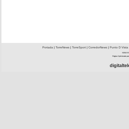
Portada
|
TorreNews
|
TorreSport
|
CorredorNews
|
Punto D Vista
©2010 El 
Página Optimizada par
digitalt