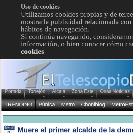
Uso de cookies
Utilizamos cookies propias y de terce
mostrarle publicidad relacionada con 
hábitos de navegación.
Si continúa navegando, consideramos
información, o bien conocer cómo cam
cookies
Portada
Torrejón
Alcalá
Zona Este
Otras Noticias
TRENDING
Púnica
Metro
Choniblog
MetroEst
Muere el primer alcalde de la dem
JUN
20