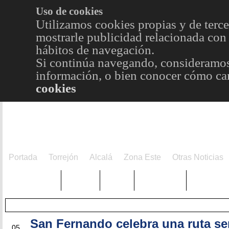
Uso de cookies
Utilizamos cookies propias y de terce
mostrarle publicidad relacionada con 
hábitos de navegación.
Si continúa navegando, consideramos
información, o bien conocer cómo cam
cookies
Portada
Torrejón
Alcalá
Zona Este
Otras Noticias
TRENDING
Púnica
Metro
Choniblog
MetroEst
San Fernando celebra una ruta se
JUN
05