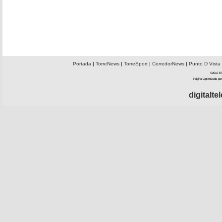
Portada
|
TorreNews
|
TorreSport
|
CorredorNews
|
Punto D Vista
©2010 El 
Página Optimizada par
digitalt