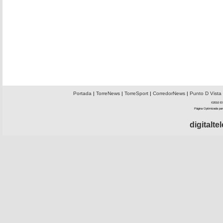
Portada
|
TorreNews
|
TorreSport
|
CorredorNews
|
Punto D Vista
©2010 El 
Página Optimizada par
digitalt