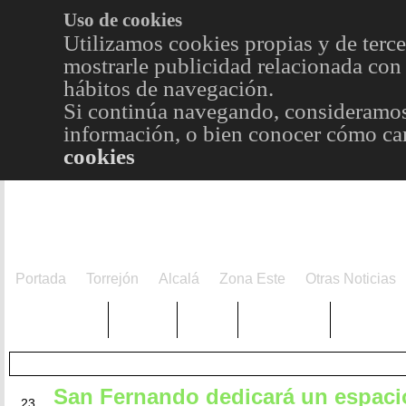
Uso de cookies
Utilizamos cookies propias y de terce
mostrarle publicidad relacionada con 
hábitos de navegación.
Si continúa navegando, consideramos
información, o bien conocer cómo cam
cookies
Portada
Torrejón
Alcalá
Zona Este
Otras Noticias
TRENDING
Púnica
Metro
Choniblog
MetroEst
San Fernando dedicará un espaci
JUN
23