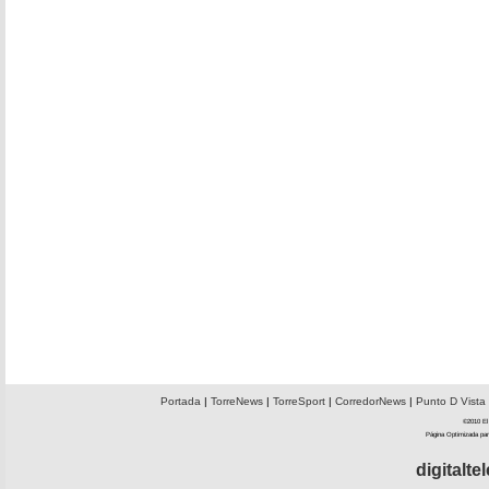
Portada
|
TorreNews
|
TorreSport
|
CorredorNews
|
Punto D Vista
©2010 El 
Página Optimizada par
digitalt