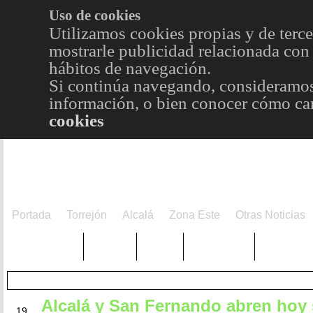
Uso de cookies
Utilizamos cookies propias y de terce
mostrarle publicidad relacionada con 
hábitos de navegación.
Si continúa navegando, consideramos
información, o bien conocer cómo cam
cookies
Portada
Torrejón
Alcalá
Zona Este
Otras Noticias
TRENDING
Púnica
Metro
Choniblog
MetroEst
Alcalá y San Fernando abren hoy
JUN
19