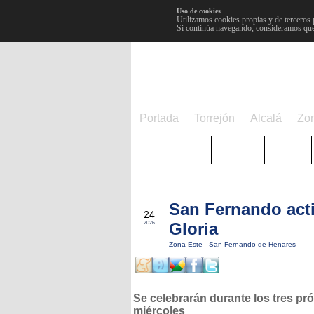
Uso de cookies
Utilizamos cookies propias y de terceros 
Si continúa navegando, consideramos que
Portada
Torrejón
Alcalá
Zo
TRENDING
Púnica
Metro
San Fernando acti
JUN
24
Gloria
2026
Zona Este
-
San Fernando de Henares
Se celebrarán durante los tres pr
miércoles