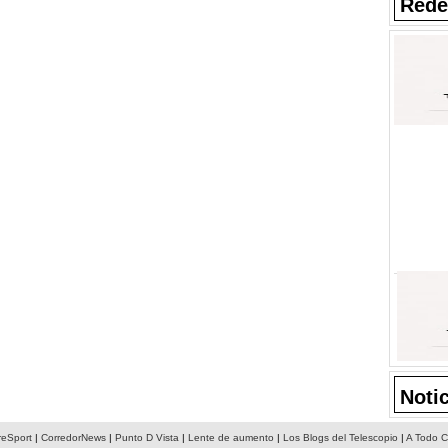
Rede
Noti
reSport
|
CorredorNews
|
Punto D Vista
|
Lente de aumento
|
Los Blogs del Telescopio
|
A Todo C