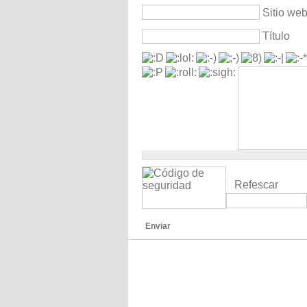
Sitio we
Título
Refescar
Enviar