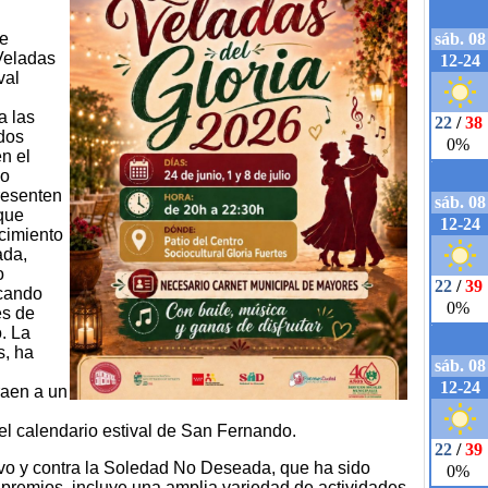
de
Veladas
val
a las
dos
en el
so
presenten
 que
cimiento
ada,
o
scando
es de
. La
s, ha
raen a un
 el calendario estival de San Fernando.
vo y contra la Soledad No Deseada, que ha sido
 premios, incluye una amplia variedad de actividades