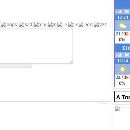
b
A To
JComments