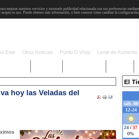
para mejorar nuestros servicios y mostrarle publicidad relacionada con sus preferencias mediante
 acepta su uso. Puede obtener más información, o bien conocer cómo cambiar la configuración
na Este
Otras Noticias
Punto D Vista
Lente de Aumento
Choniblog
MetroEste
Semana Santa
Sucesos
El T
va hoy las Veladas del
óximos