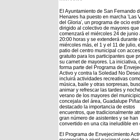
El Ayuntamiento de San Fernando 
Henares ha puesto en marcha 'Las 
del Gloria', un programa de ocio esti
dirigido al colectivo de mayores que
comenzará el miércoles 24 de junio 
20:00 horas y se extenderá durante 
miércoles más, el 1 y el 11 de julio, 
patio del centro municipal con acce
gratuito para los participantes que 
su carnet de mayores. La iniciativa,
forma parte del Programa de Enveje
Activo y contra la Soledad No Dese
incluirá actividades recreativas com
música, baile y otras sorpresas, bu
animar y refrescar las tardes y noch
verano de los mayores del municipio
concejala del área, Guadalupe Piña
destacado la importancia de estos
encuentros, que tradicionalmente at
gran número de asistentes y se han
convertido en una cita ineludible en
El Programa de Envejecimiento Acti
reconocido a nivel nacional con dos