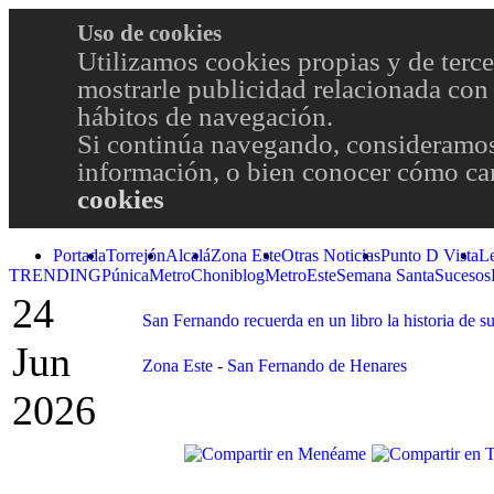
Uso de cookies
Utilizamos cookies propias y de terce
mostrarle publicidad relacionada con 
hábitos de navegación.
Si continúa navegando, consideramos
información, o bien conocer cómo cam
cookies
Portada
Torrejón
Alcalá
Zona Este
Otras Noticias
Punto D Vista
L
TRENDING
Púnica
Metro
Choniblog
MetroEste
Semana Santa
Sucesos
24
San Fernando recuerda en un libro la historia de s
Jun
Zona Este
-
San Fernando de Henares
2026