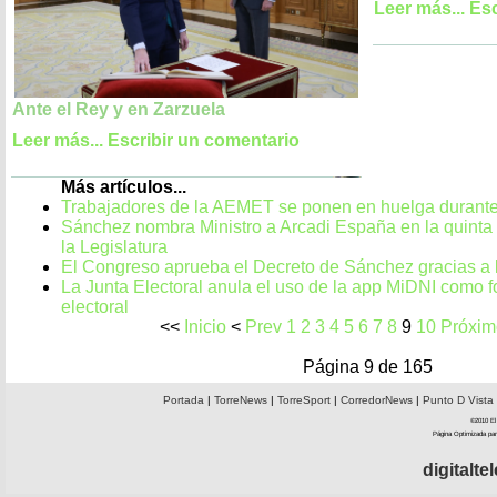
Leer más...
Esc
Ante el Rey y en Zarzuela
Leer más...
Escribir un comentario
Más artículos...
Trabajadores de la AEMET se ponen en huelga duran
Sánchez nombra Ministro a Arcadi España en la quinta 
la Legislatura
El Congreso aprueba el Decreto de Sánchez gracias a 
La Junta Electoral anula el uso de la app MiDNI como f
electoral
<<
Inicio
<
Prev
1
2
3
4
5
6
7
8
9
10
Próxim
Página 9 de 165
Portada
|
TorreNews
|
TorreSport
|
CorredorNews
|
Punto D Vista
©2010 El 
Página Optimizada par
digitalt