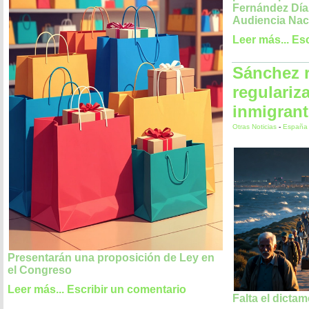
Fernández Díaz 
Audiencia Nac
Leer más...
Esc
Sánchez r
regulariz
inmigran
Otras Noticias
-
España
Presentarán una proposición de Ley en
el Congreso
Leer más...
Escribir un comentario
Falta el dicta