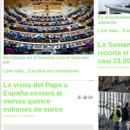
Es prácticame
adelante
Leer más...
Esc
La Seman
recorta e
Aprobado en el Senado con el voto del
casi 23.0
PP
Otras Noticias
-
España
Leer más...
Escribir un comentario
La visita del Papa a
España costará al
menos quince
millones de euros
Otras Noticias
-
España