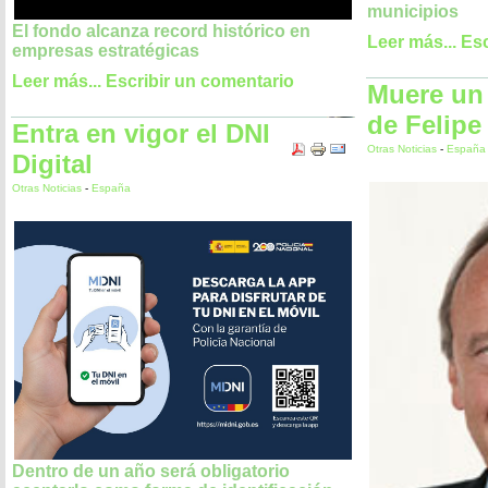
municipios
El fondo alcanza record histórico en
Leer más...
Esc
empresas estratégicas
Leer más...
Escribir un comentario
Muere un 
de Felipe
Entra en vigor el DNI
Otras Noticias
-
España
Digital
Otras Noticias
-
España
Dentro de un año será obligatorio