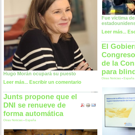
Fue víctima de
estadouniden
Leer más...
Esc
El Gobier
Congreso 
de la Con
para blin
Hugo Morán ocupará su puesto
Otras Noticias
-
España
Leer más...
Escribir un comentario
Junts propone que el
DNI se renueve de
forma automática
Otras Noticias
-
España