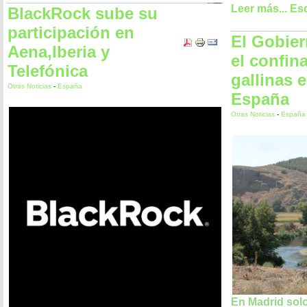
Leer más...
Esc
BlackRock sube su
participación en
El Gobier
Aena,Iberia y
el confin
Telefónica
gallinas 
Otras Noticias
-
España
España
Otras Noticias
-
España
En Madrid sol