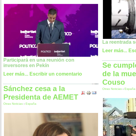
La reentrada 
Leer más...
Esc
Participará en una reunión con
Se cumpl
inversores en Pekín
de la mue
Leer más...
Escribir un comentario
Couso
Sánchez cesa a la
Otras Noticias
-
España
Presidenta de AEMET
Otras Noticias
-
España