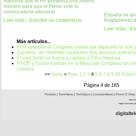
mientras que el PP presenta una nueva
moción para que el Pleno vote la
convocatoria electoral
España se que
Leer más...
Escribir un comentario
Reglamento d
Leer más...
Es
Más artículos...
VOX propone al Congreso contar por separado el voto 
Zapatero, sin medidas cautelares tras declarar ante el
El juez pone en busca y captura a Elisa Mouliaá
PSOE y Sumar tumban en la Mesa del Congreso un sim
censura
<<
Inicio
<
Prev
1
2
3
4
5
6
7
8
9
10
Próxi
Página 4 de 165
Portada
|
TorreNews
|
TorreSport
|
CorredorNews
|
Punto D Vista
©2010 El 
Página Optimizada par
digitalt