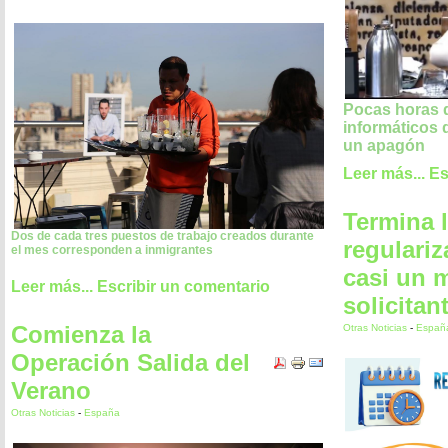
Pocas horas d
informáticos 
un apagón
Leer más...
Es
Termina 
Dos de cada tres puestos de trabajo creados durante
regulari
el mes corresponden a inmigrantes
casi un m
Leer más...
Escribir un comentario
solicitan
Comienza la
Otras Noticias
-
Españ
Operación Salida del
Verano
Otras Noticias
-
España