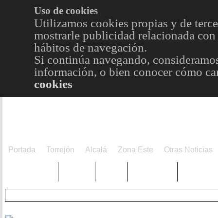
Uso de cookies
Utilizamos cookies propias y de terce
mostrarle publicidad relacionada con 
hábitos de navegación.
Si continúa navegando, consideramos
información, o bien conocer cómo cam
cookies
Portada
Torrejón
Alcalá
Zona Este
Otras Noticias
TRENDING
Púnica
Metro
Choniblog
MetroEst