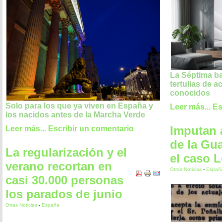
La Séptima b
tertulias de 
conocidos
Solo para los que ya viven en España y
Leer más...
Es
los nacidos antes de la Marcha Verde
Imputan a
Leer más...
Escribir un comentario
de la Gua
La regularización y el
el caso L
verano recortan en
Otras Noticias
-
Españ
casi 30.000 personas
los parados de junio
Otras Noticias
-
España