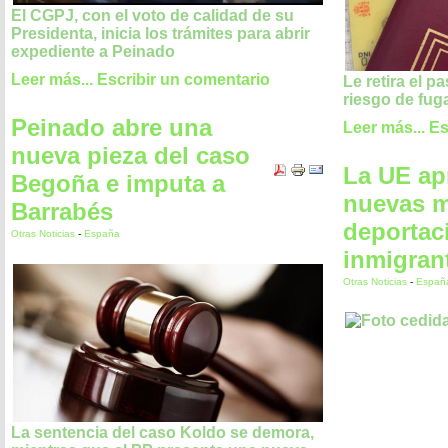
El CGPJ, con el voto de calidad de su
Presidenta, inicia los trámites para abrir
expediente a Peinado
Leer más...
Escribir un comentario
Le retira el p
riesgo de fug
Peinado abre una
Leer más...
Es
nueva pieza del caso
La UE ap
Begoña e imputa a
nuevas m
Barrabés
deportac
Otras Noticias
-
España
inmigran
Otras Noticias
-
Españ
La sentencia del caso Koldo se demora,