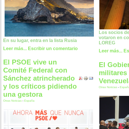
Los socios d
votaron en co
En su lugar, entra en la lista Rusia
LOREG
Leer más...
Escribir un comentario
Leer más...
Es
El PSOE vive un
El Gobie
Comité Federal con
militares
Sánchez atrincherado
Venezuel
y los críticos pidiendo
Otras Noticias
-
Españ
una gestora
Otras Noticias
-
España