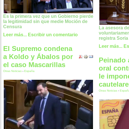
Es la primera vez que un Gobierno pierde
la legitimidad sin que medie Moción de
Censura
La asesora d
voluntariamen
Leer más...
Escribir un comentario
registra Soria
Leer más...
Es
El Supremo condena
a Koldo y Ábalos por
Peinado 
el caso Mascarillas
oral con
Otras Noticias
-
España
le impon
cautelar
Otras Noticias
-
Españ