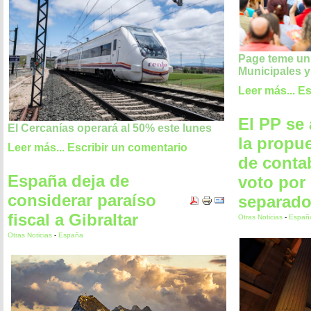
Page teme un 
Municipales 
Leer más...
Es
El PP se
El Cercanías operará al 50% este lunes
la propu
Leer más...
Escribir un comentario
de contab
España deja de
voto por
considerar paraíso
separad
fiscal a Gibraltar
Otras Noticias
-
Españ
Otras Noticias
-
España