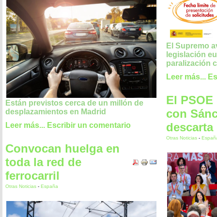
El Supremo av
legislación eu
paralización c
Leer más...
Es
El PSOE c
Están previstos cerca de un millón de
con Sánc
desplazamientos en Madrid
descarta
Leer más...
Escribir un comentario
Otras Noticias
-
Españ
Convocan huelga en
toda la red de
ferrocarril
Otras Noticias
-
España