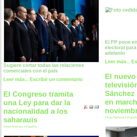
El PP pone en
electoral par
adelanto
Leer más...
Es
Sugiere cortar todas las relaciones
comerciales con el país
El nuevo
Leer más...
Escribir un comentario
televisió
Sánchez 
El Congreso tramita
en march
una Ley para dar la
noviemb
nacionalidad a los
saharauis
Otras Noticias
-
Españ
Otras Noticias
-
España