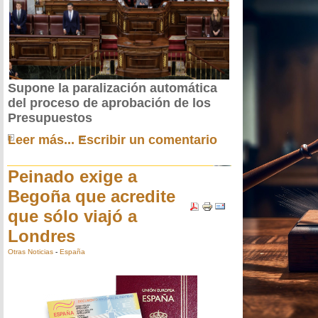
Supone la paralización automática
del proceso de aprobación de los
Presupuestos
Leer más...
Escribir un comentario
Peinado exige a
Begoña que acredite
que sólo viajó a
Londres
Otras Noticias
-
España