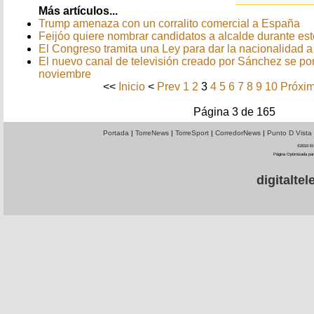
Más artículos...
Trump amenaza con un corralito comercial a España
Feijóo quiere nombrar candidatos a alcalde durante est
El Congreso tramita una Ley para dar la nacionalidad a
El nuevo canal de televisión creado por Sánchez se p
noviembre
<<
Inicio
<
Prev
1
2
3
4
5
6
7
8
9
10
Próxi
Página 3 de 165
Portada
|
TorreNews
|
TorreSport
|
CorredorNews
|
Punto D Vista
©2010 El 
Página Optimizada par
digitalt