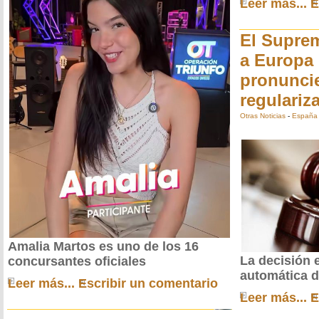
Leer más...
E
El Supre
a Europa
pronuncie
regulariz
Otras Noticias
-
España
Amalia Martos es uno de los 16
La decisión 
concursantes oficiales
automática d
Leer más...
Escribir un comentario
Leer más...
E