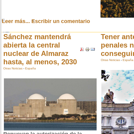
Leer más...
Escribir un comentario
Sánchez mantendrá
Tener ant
abierta la central
penales n
nuclear de Almaraz
conseguir
hasta, al menos, 2030
Otras Noticias
-
España
Otras Noticias
-
España
Renuevan la autorización de la