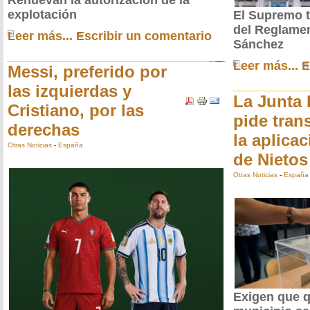
explotación
El Supremo 
del Reglamen
Leer más...
Escribir un comentario
Sánchez
Leer más...
E
Messi, preferido por
las izquierdas y
La Junta 
Cristiano, por las
pide tran
derechas
la aplicac
Otras Noticias
-
España
de Nietos
Otras Noticias
-
España
Exigen que q