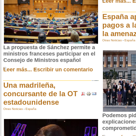
Leer más...
E
España a
pagos a l
la amena
Otras Noticias
-
España
La propuesta de Sánchez permite a
ministros franceses participar en el
Consejo de Ministros español
Leer más...
Escribir un comentario
Una madrileña,
concursante de la OT
estadounidense
Otras Noticias
-
España
Podemos pid
explicacione
comprometi