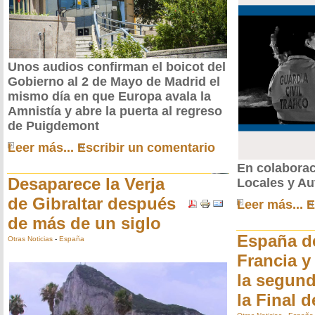
Unos audios confirman el boicot del
Gobierno al 2 de Mayo de Madrid el
mismo día en que Europa avala la
Amnistía y abre la puerta al regreso
de Puigdemont
Leer más...
Escribir un comentario
En colaborac
Desaparece la Verja
Locales y A
de Gibraltar después
Leer más...
E
de más de un siglo
España de
Otras Noticias
-
España
Francia y
la segund
la Final 