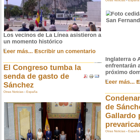
Otras Noticias
-
España
Los vecinos de La Línea asistieron a
un momento histórico
Leer más...
Escribir un comentario
Inglaterra o 
enfrentarán a
El Congreso tumba la
próximo do
senda de gasto de
Leer más...
E
Sánchez
Otras Noticias
-
España
Condenan
de Sánche
Gallardo 
prevarica
Otras Noticias
-
España