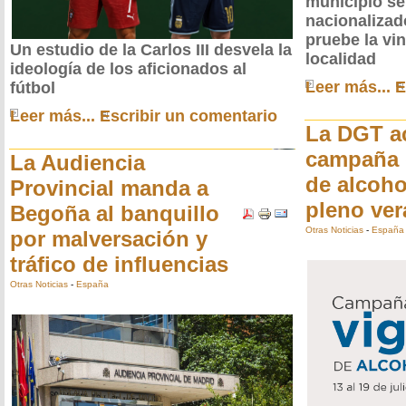
municipio se
nacionalizad
pruebe la vi
Un estudio de la Carlos III desvela la
localidad
ideología de los aficionados al
Leer más...
E
fútbol
Leer más...
Escribir un comentario
La DGT a
campaña 
La Audiencia
de alcoho
Provincial manda a
pleno ve
Begoña al banquillo
Otras Noticias
-
España
por malversación y
tráfico de influencias
Otras Noticias
-
España