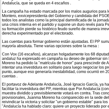
Andalucía, que se queda en 4 escaños .
La campaña ha estado marcada por los malos augurios para lo
Montero, exvicepresidenta del Gobierno y candidata del PSOE
todos los analistas como la principal damnificada de la jorna
una crisis interna en el partido y supone un duro revés para
su formación pierde su histórico feudo sureño de manera irrever
derecha experimentado por el electorado.
Las cuentas para formar gobierno están ajustadas. El PP suma
mayoría absoluta. Tiene varias opciones sobre la mesa :
Con Vox (16 escaños), alcanzan holgadamente los 68 diputado
andaluz ha expresado en campaña su deseo de gobernar sin 
Moreno ha pedido la "matrícula de honor" para prescindir de A
intentar una investidura en solitario para luego negociar los 
punto, aunque eso generaría inestabilidad, como ocurrió en 
cuentas .
El portavoz de Adelante Andalucía, José Ignacio García, ya h
facilitar la investidura del PP, mientras que Por Andalucía (con
muestra dividido y previsiblemente votará en contra. Tras cono
provisionales, Juanma Moreno ha comparecido en la sede del
reivindicar la victoria y solicitar "un gobierno estable" para lo
"Andalucía ha hablado claro: quiere un proyecto liderado por