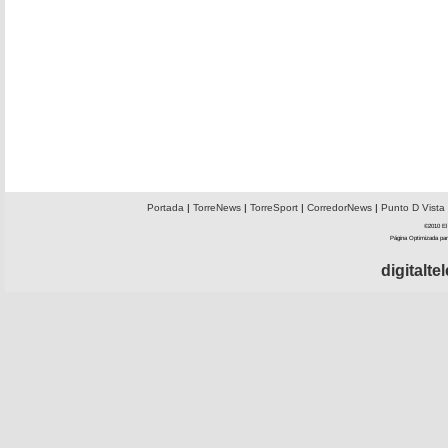
Portada
|
TorreNews
|
TorreSport
|
CorredorNews
|
Punto D Vista
©2010 El 
Página Optimizada par
digitalt