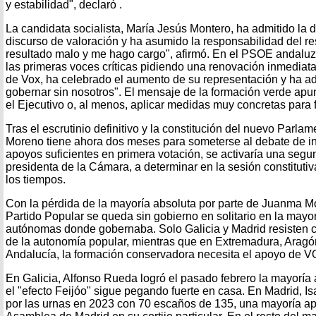
y estabilidad", declaró .
La candidata socialista, María Jesús Montero, ha admitido la d
discurso de valoración y ha asumido la responsabilidad del r
resultado malo y me hago cargo", afirmó. En el PSOE andalu
las primeras voces críticas pidiendo una renovación inmediata
de Vox, ha celebrado el aumento de su representación y ha ad
gobernar sin nosotros". El mensaje de la formación verde apun
el Ejecutivo o, al menos, aplicar medidas muy concretas para fa
Tras el escrutinio definitivo y la constitución del nuevo Parl
Moreno tiene ahora dos meses para someterse al debate de inv
apoyos suficientes en primera votación, se activaría una seg
presidenta de la Cámara, a determinar en la sesión constitutiv
los tiempos.
Con la pérdida de la mayoría absoluta por parte de Juanma M
Partido Popular se queda sin gobierno en solitario en la may
autónomas donde gobernaba. Solo Galicia y Madrid resisten c
de la autonomía popular, mientras que en Extremadura, Aragón
Andalucía, la formación conservadora necesita el apoyo de V
En Galicia, Alfonso Rueda logró el pasado febrero la mayoría
el "efecto Feijóo" sigue pegando fuerte en casa. En Madrid, 
por las urnas en 2023 con 70 escaños de 135, una mayoría apl