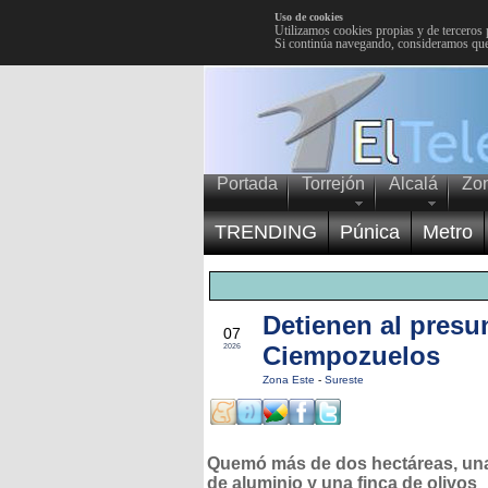
Uso de cookies
Utilizamos cookies propias y de terceros 
Si continúa navegando, consideramos que
Portada
Torrejón
Alcalá
Zo
TRENDING
Púnica
Metro
Detienen al presu
JUL
07
Ciempozuelos
2026
Zona Este
-
Sureste
Quemó más de dos hectáreas, un
de aluminio y una finca de olivos