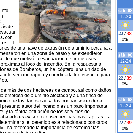
unto
un
,
más de
 evacuar
s, con
ros. El
iones de una nave de extrusión de aluminio cercana a
omenzaron en una zona de pasto y se extendieron
rial, lo que motivó la evacuación de numerosos
próximas al foco del incendio. En la respuesta al
ciones de Bomberos, un helicóptero, una unidad de
a intervención rápida y coordinada fue esencial para
ños.
ón de más de dos hectáreas de campo, así como daños
 la empresa de aluminio afectada y a una finca de
estimó que los daños causados podrían ascender a
l presunto autor del incendio es un paso importante
e, y la rápida actuación de los servicios de
rabajadores evitaron consecuencias más trágicas. La
determinar si el detenido está relacionado con otros
ivil ha recordado la importancia de extremar las
to riesgo de incendios.