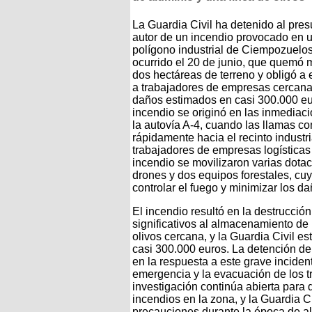
La Guardia Civil ha detenido al pres
autor de un incendio provocado en 
polígono industrial de Ciempozuelos
ocurrido el 20 de junio, que quemó 
dos hectáreas de terreno y obligó a
a trabajadores de empresas cercana
daños estimados en casi 300.000 eu
incendio se originó en las inmediac
la autovía A-4, cuando las llamas c
rápidamente hacia el recinto indust
trabajadores de empresas logísticas 
incendio se movilizaron varias dota
drones y dos equipos forestales, cuy
controlar el fuego y minimizar los da
El incendio resultó en la destrucci
significativos al almacenamiento de
olivos cercana, y la Guardia Civil 
casi 300.000 euros. La detención de
en la respuesta a este grave incident
emergencia y la evacuación de los t
investigación continúa abierta para 
incendios en la zona, y la Guardia C
precauciones durante la época de al