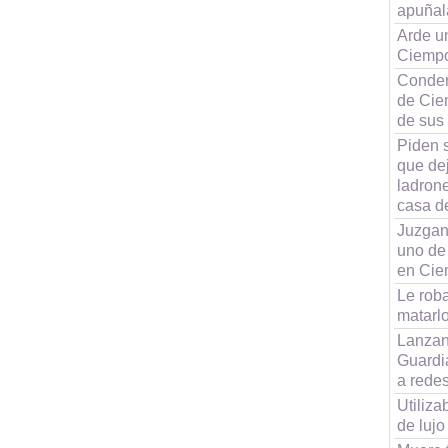
apuñal
Arde u
Ciemp
Conden
de Cie
de sus
Piden 
que dej
ladrone
casa d
Juzgan
uno de
en Cie
Le roba
matarl
Lanzan 
Guardi
a rede
Utiliz
de luj