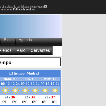
 el análisis de sus hábitos de navegación.
x
, en nuestra
Política de cookies
Blogs
Agenda
Plenos
Paro
Cervantes
iempo