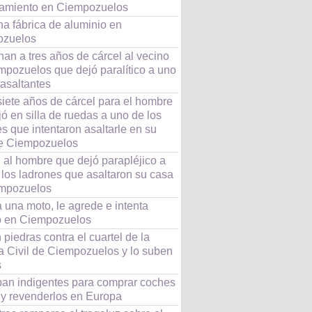
amiento en Ciempozuelos
na fábrica de aluminio en
ozuelos
an a tres años de cárcel al vecino
mpozuelos que dejó paralítico a uno
 asaltantes
siete años de cárcel para el hombre
ó en silla de ruedas a uno de los
s que intentaron asaltarle en su
e Ciempozuelos
 al hombre que dejó parapléjico a
 los ladrones que asaltaron su casa
mpozuelos
 una moto, le agrede e intenta
o en Ciempozuelos
piedras contra el cuartel de la
a Civil de Ciempozuelos y lo suben
s
aban indigentes para comprar coches
o y revenderlos en Europa