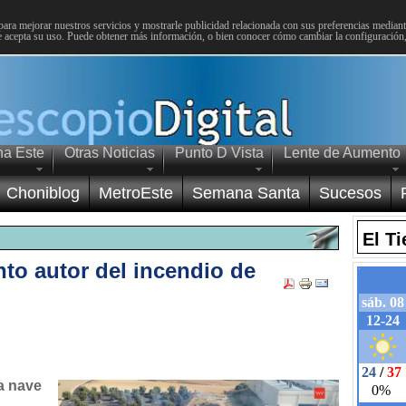
para mejorar nuestros servicios y mostrarle publicidad relacionada con sus preferencias mediante
 acepta su uso. Puede obtener más información, o bien conocer cómo cambiar la configuración
na Este
Otras Noticias
Punto D Vista
Lente de Aumento
Choniblog
MetroEste
Semana Santa
Sucesos
El T
nto autor del incendio de
a nave