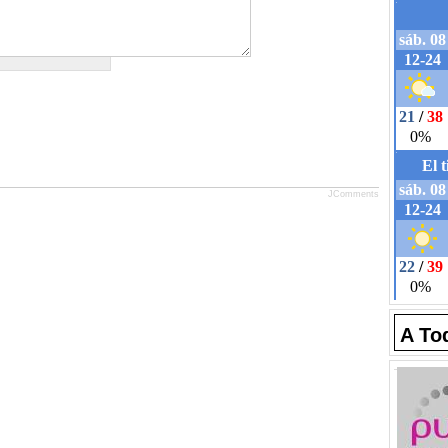
JComments
A To