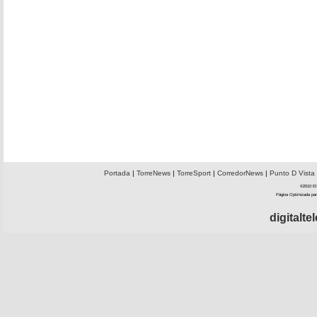
Portada
|
TorreNews
|
TorreSport
|
CorredorNews
|
Punto D Vista
©2010 El 
Página Optimizada par
digitalt