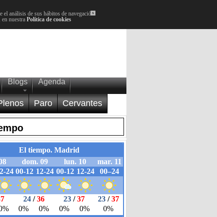
 el análisis de sus hábitos de navegación.
x
, en nuestra
Política de cookies
Blogs
Agenda
Plenos
Paro
Cervantes
iempo