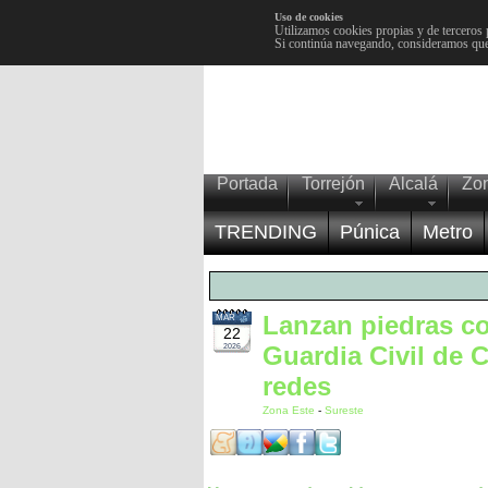
Uso de cookies
Utilizamos cookies propias y de terceros 
Si continúa navegando, consideramos que
Portada
Torrejón
Alcalá
Zo
TRENDING
Púnica
Metro
Lanzan piedras con
MAR
22
Guardia Civil de 
2026
redes
Zona Este
-
Sureste