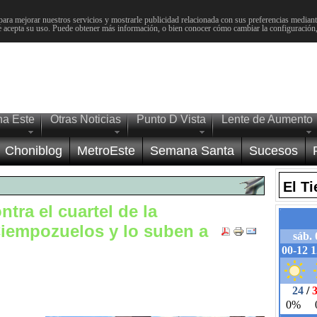
para mejorar nuestros servicios y mostrarle publicidad relacionada con sus preferencias mediante
 acepta su uso. Puede obtener más información, o bien conocer cómo cambiar la configuración
na Este
Otras Noticias
Punto D Vista
Lente de Aumento
Choniblog
MetroEste
Semana Santa
Sucesos
El T
tra el cuartel de la
Ciempozuelos y lo suben a