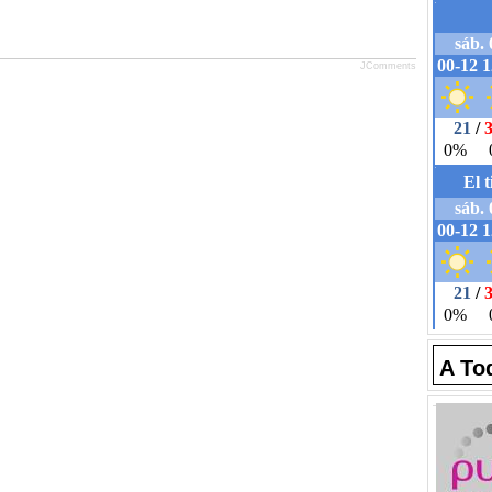
JComments
A To