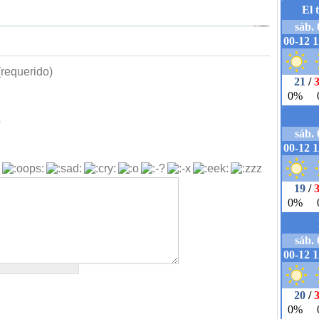
requerido)
b