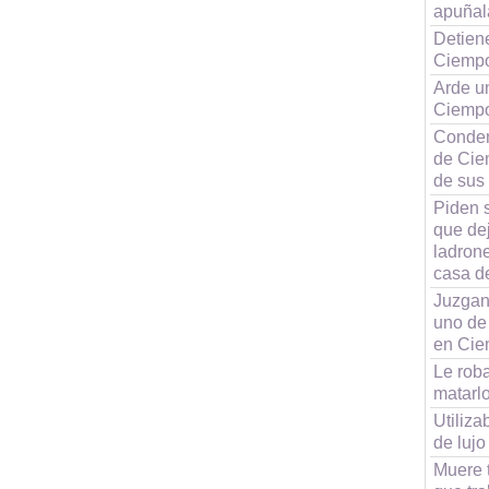
apuñal
Detiene
Ciemp
Arde u
Ciemp
Conden
de Cie
de sus
Piden 
que dej
ladrone
casa d
Juzgan
uno de
en Cie
Le roba
matarl
Utiliz
de luj
Muere t