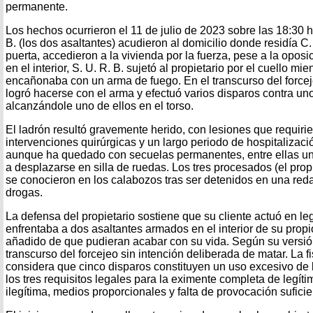
permanente.
Los hechos ocurrieron el 11 de julio de 2023 sobre las 18:30 ho
B. (los dos asaltantes) acudieron al domicilio donde residía C. 
puerta, accedieron a la vivienda por la fuerza, pese a la opos
en el interior, S. U. R. B. sujetó al propietario por el cuello mie
encañonaba con un arma de fuego. En el transcurso del forcej
logró hacerse con el arma y efectuó varios disparos contra uno
alcanzándole uno de ellos en el torso.
El ladrón resultó gravemente herido, con lesiones que requirie
intervenciones quirúrgicas y un largo periodo de hospitalizaci
aunque ha quedado con secuelas permanentes, entre ellas una
a desplazarse en silla de ruedas. Los tres procesados (el propi
se conocieron en los calabozos tras ser detenidos en una redad
drogas.
La defensa del propietario sostiene que su cliente actuó en le
enfrentaba a dos asaltantes armados en el interior de su propi
añadido de que pudieran acabar con su vida. Según su versión
transcurso del forcejeo sin intención deliberada de matar. La fis
considera que cinco disparos constituyen un uso excesivo de 
los tres requisitos legales para la eximente completa de legít
ilegítima, medios proporcionales y falta de provocación suficie