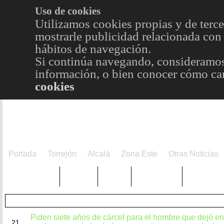
Uso de cookies
Utilizamos cookies propias y de terce
mostrarle publicidad relacionada con 
hábitos de navegación.
Si continúa navegando, consideramos
información, o bien conocer cómo cam
cookies
Portada
Torrejón
Alcalá
Zona Este
Otras Noticias
TRENDING
Púnica
Metro
Choniblog
MetroEst
ABR
Piden siete años de cárcel para el hombre que dejó en 
21