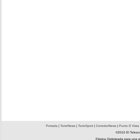
Portada
|
TorreNews
|
TorreSport
|
CorredorNews
|
Punto D Vista
©2010 El Telesco
Página Optimizada para una 