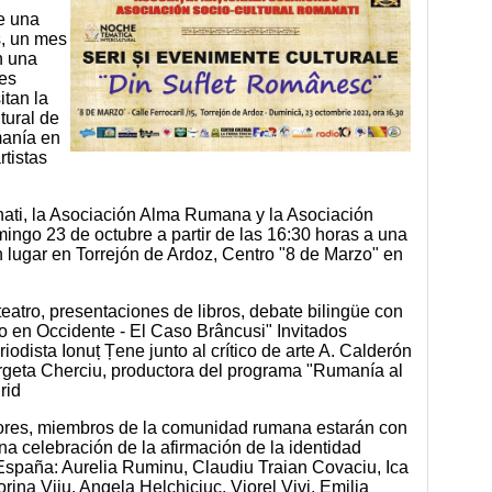
e una
s, un mes
n una
les
tan la
tural de
anía en
rtistas
ati, la Asociación Alma Rumana y la Asociación
ingo 23 de octubre a partir de las 16:30 horas a una
n lugar en Torrejón de Ardoz, Centro "8 de Marzo" en
eatro, presentaciones de libros, debate bilingüe con
 en Occidente - El Caso Brâncusi" Invitados
riodista Ionuț Țene junto al crítico de arte A. Calderón
rgeta Cherciu, productora del programa "Rumanía al
rid
ritores, miembros de la comunidad rumana estarán con
na celebración de la afirmación de la identidad
España: Aurelia Ruminu, Claudiu Traian Covaciu, Ica
rina Viiu, Angela Helchiciuc, Viorel Vivi, Emilia