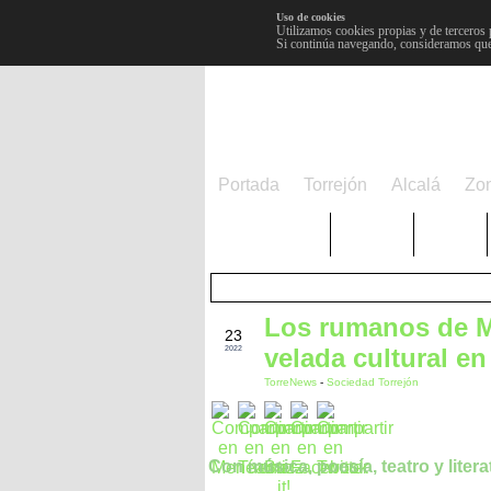
Uso de cookies
Utilizamos cookies propias y de terceros 
Si continúa navegando, consideramos que
Portada
Torrejón
Alcalá
Zo
TRENDING
Púnica
Metro
Los rumanos de M
OCT
23
velada cultural en
2022
TorreNews
-
Sociedad Torrejón
Con música, poesía, teatro y litera