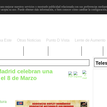
para mejorar nuestros servicios y mostrarle publicidad relacionada con sus preferencias mediante
 acepta su uso. Puede obtener más información, o bien conocer cómo cambiar la configuración
na Este
Otras Noticias
Punto D Vista
Lente de Aumento
Choniblog
MetroEste
Semana Santa
Sucesos
Tele
adrid celebran una
 el 8 de Marzo
tura