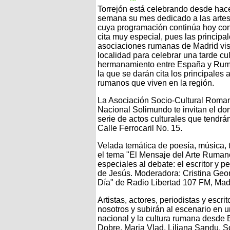
Torrejón está celebrando desde hac
semana su mes dedicado a las arte
cuya programación continúa hoy co
cita muy especial, pues las principa
asociaciones rumanas de Madrid visi
localidad para celebrar una tarde cul
hermanamiento entre España y Rum
la que se darán cita los principales a
rumanos que viven en la región.
La Asociación Socio-Cultural Roman
Nacional Solimundo te invitan el dom
serie de actos culturales que tendrá
Calle Ferrocaril No. 15.
Velada temática de poesía, música, t
el tema "El Mensaje del Arte Rumano
especiales al debate: el escritor y pe
de Jesús. Moderadora: Cristina Geo
Día" de Radio Libertad 107 FM, Mad
Artistas, actores, periodistas y esc
nosotros y subirán al escenario en u
nacional y la cultura rumana desde 
Dobre, Maria Vlad, Liliana Sandu, So