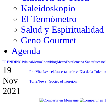
Kaleidoskopio
El Termómetro
Salud y Espiritualidad
Geno Gourmet
Agenda
TRENDING
Púnica
Metro
Choniblog
MetroEste
Semana Santa
Sucesos
19
Pro Vita Lex celebra esta tarde el Día de la Toleran
Nov
TorreNews
-
Sociedad Torrejón
2021