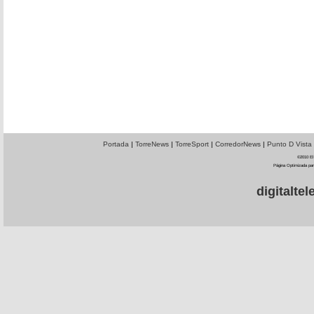
Portada
|
TorreNews
|
TorreSport
|
CorredorNews
|
Punto D Vista
©2010 El 
Página Optimizada par
digitalt