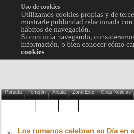
Uso de cookies
Utilizamos cookies propias y de terce
mostrarle publicidad relacionada con 
hábitos de navegación.
Si continúa navegando, consideramos
información, o bien conocer cómo cam
cookies
Portada
Torrejón
Alcalá
Zona Este
Otras Noticias
TRENDING
Púnica
Metro
Choniblog
MetroEst
Los rumanos celebran su Día en e
NOV
30