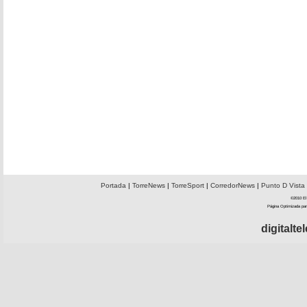
Portada
|
TorreNews
|
TorreSport
|
CorredorNews
|
Punto D Vista
©2010 El 
Página Optimizada par
digitalt