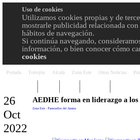
Uso de cookies
Utilizamos cookies propias y de terce
mostrarle publicidad relacionada con 
hábitos de navegación.
Si continúa navegando, consideramos
información, o bien conocer cómo cam
cookies
Portada
Torrejón
Alcalá
Zona Este
Otras Noticias
Pun
TRENDING
Púnica
Metro
Choniblog
MetroEste
26
AEDHE forma en liderazgo a los 
Zona Este
-
Paracuellos del Jarama
Oct
2022