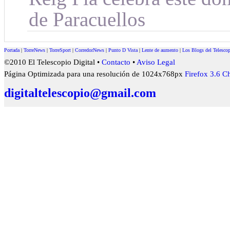
de Paracuellos
Portada
|
TorreNews
|
TorreSport
|
CorredorNews
|
Punto D Vista
|
Lente de aumento
|
Los Blogs del Telesco
©2010 El Telescopio Digital •
Contacto
•
Aviso Legal
Página Optimizada para una resolución de 1024x768px
Firefox 3.6
Ch
digitaltelescopio@gmail.com