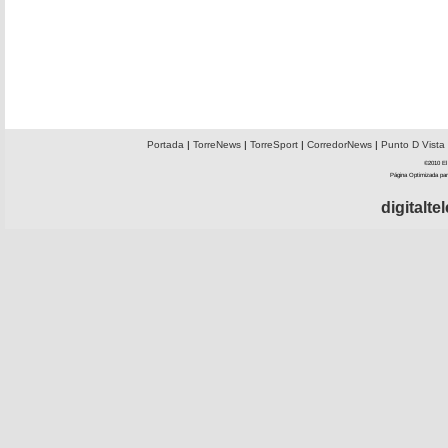
Portada
|
TorreNews
|
TorreSport
|
CorredorNews
|
Punto D Vista
©2010 El 
Página Optimizada par
digitalt