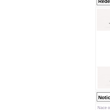
Rede
Noti
Nace o