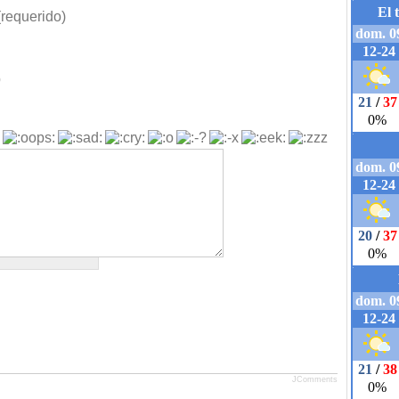
requerido)
b
JComments