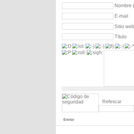
Nombre (
E-mail
Sitio we
Título
Refescar
Enviar