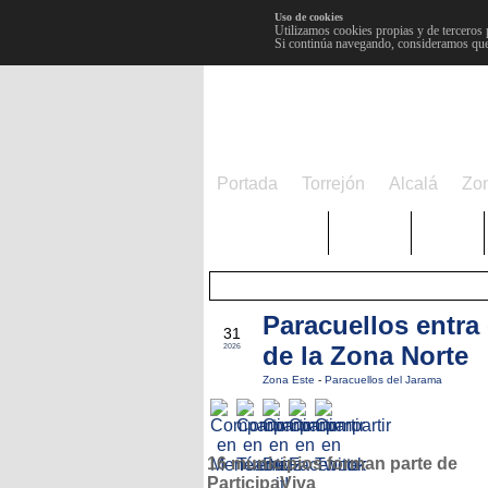
Uso de cookies
Utilizamos cookies propias y de terceros 
Si continúa navegando, consideramos que
Portada
Torrejón
Alcalá
Zo
TRENDING
Púnica
Metro
Paracuellos entra 
MAY
31
de la Zona Norte
2026
Zona Este
-
Paracuellos del Jarama
16 municipios forman parte de
ParticipaViva