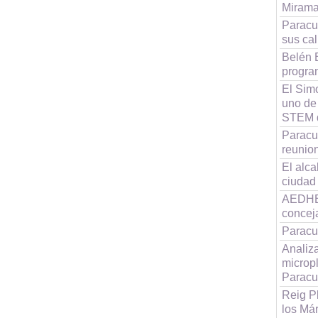
Mirama
Paracue
sus cal
Belén 
progra
El Simo
uno de
STEM 
Paracue
reunio
El alc
ciudad
AEDHE 
concej
Paracu
Analiz
micropl
Paracu
Reig P
los Már