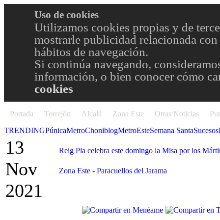
Uso de cookies
Utilizamos cookies propias y de terce
mostrarle publicidad relacionada con 
hábitos de navegación.
Si continúa navegando, consideramos
información, o bien conocer cómo cam
cookies
Portada
Torrejón
Alcalá
Zona Este
Otras Noticias
Pun
TRENDING
Púnica
Metro
Choniblog
MetroEste
Semana Santa
Sucesos
13
Reig Pla celebra este domingo la Misa por los Márti
Nov
Zona Este
-
Paracuellos del Jarama
2021