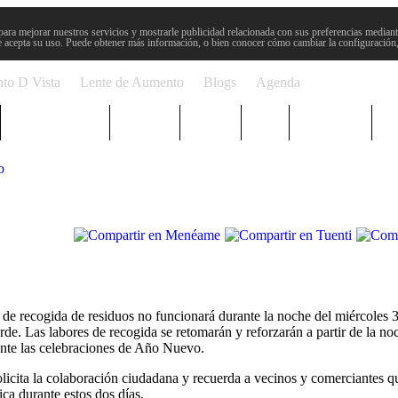
para mejorar nuestros servicios y mostrarle publicidad relacionada con sus preferencias mediante
 acepta su uso. Puede obtener más información, o bien conocer cómo cambiar la configuración
to D Vista
Lente de Aumento
Blogs
Agenda
Semana Santa
Sucesos
Plenos
Paro
Cervantes
o
de recogida de residuos no funcionará durante la noche del miércoles 3
de. Las labores de recogida se retomarán y reforzarán a partir de la noc
ante las celebraciones de Año Nuevo.
 solicita la colaboración ciudadana y recuerda a vecinos y comerciantes 
ica durante estos dos días.