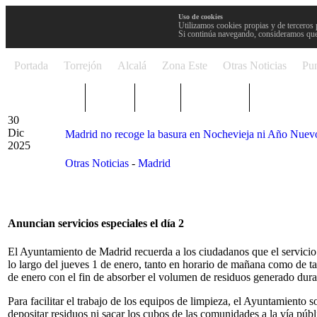
Uso de cookies
Utilizamos cookies propias y de terceros 
Si continúa navegando, consideramos que
Portada
Torrejón
Alcalá
Zona Este
Otras Noticias
Pun
TRENDING
Púnica
Metro
Choniblog
MetroEste
30
Dic
Madrid no recoge la basura en Nochevieja ni Año Nuev
2025
Otras Noticias
-
Madrid
Anuncian servicios especiales el día 2
El Ayuntamiento de Madrid recuerda a los ciudadanos que el servicio 
lo largo del jueves 1 de enero, tanto en horario de mañana como de tar
de enero con el fin de absorber el volumen de residuos generado dur
Para facilitar el trabajo de los equipos de limpieza, el Ayuntamiento
depositar residuos ni sacar los cubos de las comunidades a la vía públ