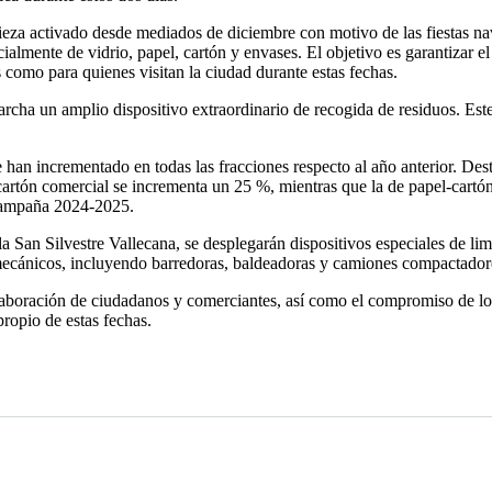
mpieza activado desde mediados de diciembre con motivo de las fiestas n
ialmente de vidrio, papel, cartón y envases. El objetivo es garantizar e
s como para quienes visitan la ciudad durante estas fechas.
rcha un amplio dispositivo extraordinario de recogida de residuos. Est
han incrementado en todas las fracciones respecto al año anterior. Dest
artón comercial se incrementa un 25 %, mientras que la de papel-cartón
 campaña 2024-2025.
 San Silvestre Vallecana, se desplegarán dispositivos especiales de lim
mecánicos, incluyendo barredoras, baldeadoras y camiones compactador
boración de ciudadanos y comerciantes, así como el compromiso de los
ropio de estas fechas.