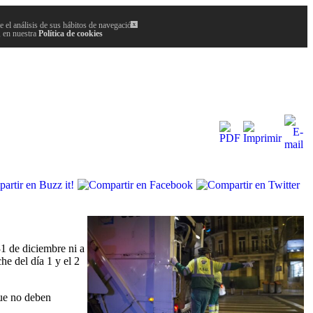
 el análisis de sus hábitos de navegación.
x
, en nuestra
Política de cookies
1 de diciembre ni a
he del día 1 y el 2
que no deben