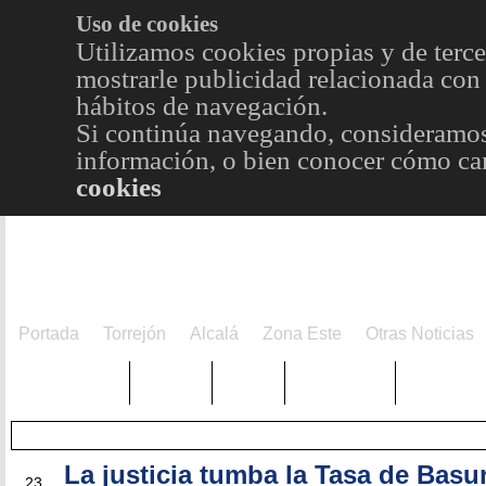
Uso de cookies
Utilizamos cookies propias y de terce
mostrarle publicidad relacionada con 
hábitos de navegación.
Si continúa navegando, consideramos
información, o bien conocer cómo cam
cookies
Portada
Torrejón
Alcalá
Zona Este
Otras Noticias
TRENDING
Púnica
Metro
Choniblog
MetroEst
La justicia tumba la Tasa de Basu
MAR
23