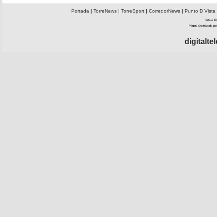
Portada
|
TorreNews
|
TorreSport
|
CorredorNews
|
Punto D Vista
©2010 El 
Página Optimizada par
digitalt