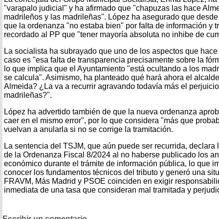
"varapalo judicial" y ha afirmado que "chapuzas las hace Alm
madrileños y las madrileñas". López ha asegurado que desde 
que la ordenanza "no estaba bien" por falta de información y t
recordado al PP que "tener mayoría absoluta no inhibe de cum
La socialista ha subrayado que uno de los aspectos que hace 
caso es "esa falta de transparencia precisamente sobre la fórm
lo que implica que el Ayuntamiento "está ocultando a los mad
se calcula". Asimismo, ha planteado qué hará ahora el alcalde
Almeida? ¿La va a recurrir agravando todavía más el perjuicio
madrileñas?".
López ha advertido también de que la nueva ordenanza aprob
caer en el mismo error", por lo que considera "más que probab
vuelvan a anularla si no se corrige la tramitación.
La sentencia del TSJM, que aún puede ser recurrida, declara 
de la Ordenanza Fiscal 8/2024 al no haberse publicado los an
económico durante el trámite de información pública, lo que i
conocer los fundamentos técnicos del tributo y generó una sit
FRAVM, Más Madrid y PSOE coinciden en exigir responsabilid
inmediata de una tasa que consideran mal tramitada y perjudic
Escribir un comentario