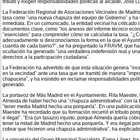
tributo y exigen responsabilidades políticas al alcalde, José 
La Federación Regional de Asociaciones Vecinales de Madrid
tasa como "una nueva chapuza del equipo de Gobierno" y ha e
inmediata. En un comunicado, la entidad vecinal ha criticado l
documentos clave, como "los anexos del informe técnico eco
"esenciales" para comprender cómo se calculaba la tasa. "
adecuadamente si desconocíamos la forma en la que el Ayunt
cuantía de cada barrio?", se ha preguntado la FRAVM, que h
ocultación ha generado "una verdadera indefensión real y una
derechos a la participación ciudadana".
La Federación ha advertido de que esta situación genera "inc
en la vecindad" ante una tasa que se tramitó de manera "impro
chapucera", y ha insistido en reclamar responsabilidades políti
generado.
La portavoz de Más Madrid en el Ayuntamiento, Rita Maestre,
Almeida de haber hecho una "chapuza administrativa" con la 
"tener media Madrid hecha una porquería". En una publicación 
Maestre ha recordado que su formación recurrió el tributo porq
e ilegal". "Era (un tasazo) injusto, porque Almeida quería cob
tener la mitad de Madrid hecho una porquería. Y era ilegal por
cobrar que hicieron una chapuza administrativa", ha explicado
La concejala del Grupo Municipal Socialista, Enma López, ha 