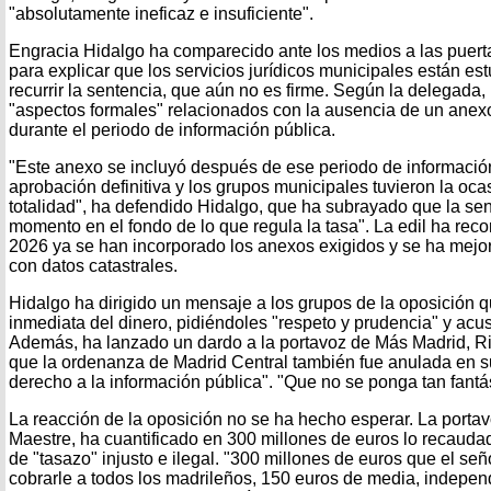
"absolutamente ineficaz e insuficiente".
Engracia Hidalgo ha comparecido ante los medios a las puert
para explicar que los servicios jurídicos municipales están es
recurrir la sentencia, que aún no es firme. Según la delegada,
"aspectos formales" relacionados con la ausencia de un anex
durante el periodo de información pública.
"Este anexo se incluyó después de ese periodo de informació
aprobación definitiva y los grupos municipales tuvieron la oc
totalidad", ha defendido Hidalgo, que ha subrayado que la se
momento en el fondo de lo que regula la tasa". La edil ha rec
2026 ya se han incorporado los anexos exigidos y se ha mejor
con datos catastrales.
Hidalgo ha dirigido un mensaje a los grupos de la oposición 
inmediata del dinero, pidiéndoles "respeto y prudencia" y acus
Además, ha lanzado un dardo a la portavoz de Más Madrid, Ri
que la ordenanza de Madrid Central también fue anulada en su
derecho a la información pública". "Que no se ponga tan fantá
La reacción de la oposición no se ha hecho esperar. La porta
Maestre, ha cuantificado en 300 millones de euros lo recaudado
de "tasazo" injusto e ilegal. "300 millones de euros que el se
cobrarle a todos los madrileños, 150 euros de media, independ