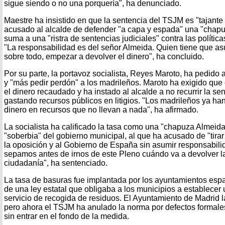
sigue siendo o no una porquería", ha denunciado.
Maestre ha insistido en que la sentencia del TSJM es "tajante 
acusado al alcalde de defender "a capa y espada" una "chapu
suma a una "ristra de sentencias judiciales" contra las polític
"La responsabilidad es del señor Almeida. Quien tiene que asu
sobre todo, empezar a devolver el dinero", ha concluido.
Por su parte, la portavoz socialista, Reyes Maroto, ha pedido
y "más pedir perdón" a los madrileños. Maroto ha exigido que
el dinero recaudado y ha instado al alcalde a no recurrir la se
gastando recursos públicos en litigios. "Los madrileños ya h
dinero en recursos que no llevan a nada", ha afirmado.
La socialista ha calificado la tasa como una "chapuza Almeida
"soberbia" del gobierno municipal, al que ha acusado de "tirar
la oposición y al Gobierno de España sin asumir responsabil
sepamos antes de irnos de este Pleno cuándo va a devolver la 
ciudadanía", ha sentenciado.
La tasa de basuras fue implantada por los ayuntamientos es
de una ley estatal que obligaba a los municipios a establecer u
servicio de recogida de residuos. El Ayuntamiento de Madrid 
pero ahora el TSJM ha anulado la norma por defectos formale
sin entrar en el fondo de la medida.