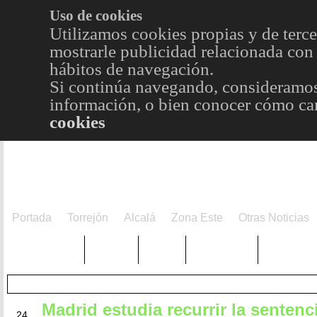
Uso de cookies
Utilizamos cookies propias y de terce
mostrarle publicidad relacionada con 
hábitos de navegación.
Si continúa navegando, consideramos
información, o bien conocer cómo cam
cookies
Portada
Torrejón
Alcalá
Zona Este
Otras Noticias
TRENDING
Púnica
Metro
Choniblog
MetroEst
Madrid estudia recurrir la sentenc
MAR
24