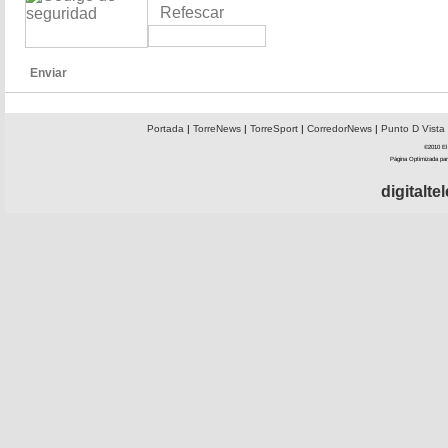
Refescar
Enviar
Portada
|
TorreNews
|
TorreSport
|
CorredorNews
|
Punto D Vista
©2010 El 
Página Optimizada par
digitalt