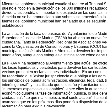
Mientras el gobierno municipal estudia si recurre al Tribunal 
puesto el foco en la devolución de los 300 millones recaudados
devuelta, supondría un importante desajuste en las cuentas mu
Almeida no se ha pronunciado aún sobre si se procederá a la
fuentes del gobierno municipal han señalado que se seguirán
establecidos.
La anulación de la tasa de basuras del Ayuntamiento de Madrid
Superior de Justicia de Madrid (TSJM) ha abierto un nuevo fre
ciudadana. Tanto la Federación Regional de Asociaciones V
como la Organización de Consumidores y Usuarios (OCU) han
municipal de José Luis Martínez-Almeida a devolver los impor
madrileños, aunque con enfoques distintos sobre cómo debe a
La FRAVM ha reclamado al Ayuntamiento que actúe "de oficio" 
las tasas liquidadas y percibidas para devolver las cantidade
vecinos presenten reclamaciones individuales. En un comunic
ha recordado que "existe jurisprudencia que obliga a las admi
los principios de buena administración, eficiencia, legalidad, 
interés general", y ha criticado que el diseño y tramitación de
"numerosos aspectos cuestionables", entre ellos la ausencia d
económico durante la fase de información pública, lo que gene
ciudadanía". "Lo que mal empieza, mal suele acabar", ha se
avanzado que en los próximos días pondrá a disposición de l
reclamación para exigir la devolución.