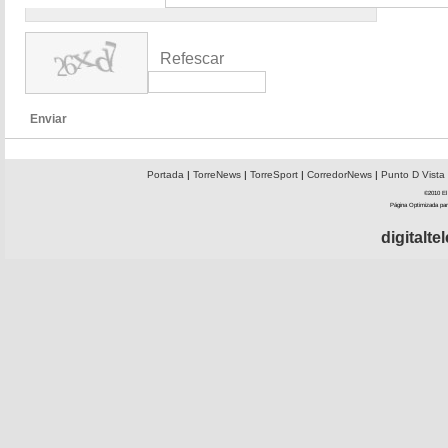
Refescar
Enviar
Portada
|
TorreNews
|
TorreSport
|
CorredorNews
|
Punto D Vista
©2010 El 
Página Optimizada par
digitalt