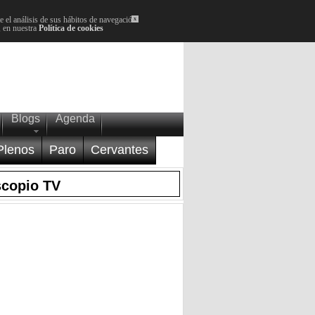
 el análisis de sus hábitos de navegación.
x
, en nuestra
Política de cookies
Blogs
Agenda
Plenos
Paro
Cervantes
scopio TV