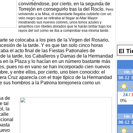
convirtiéndose, por cierto, en la segunda de
Torrejón en conseguirlo tras la del Rocío.
Pero
volviendo a la Misa, el estandarte llegaba cubierto con un
velo negro que se retiraba al llegar al Altar Mayor
mostrando sus nuevos colores, unos tonos azules y
amarillos con ribetes dorados que le harán brillar bajo los
rayos del sol como se iba a comprobar esa misma tarde.
rte se colocaba a los pies de la Virgen del Rosario,
cesión de la tarde. Y es que tan solo cinco horas
El T
ba el acto final de las Fiestas Patronales de
te de la tarde, los Caballeros y Damas de la Hermandad
a en la Plaza y lo hacían en un número bastante más
es, pues no en vano se han incorporado cien nuevos
, y entre ellos, por cierto, uno bien conocido: el
ra Cruz aparecía con el traje típico de la Hermandad
e sus hombros a la Patrona torrejonera como un
sa de
e tal
l, la
calle
icional
basta
nuevo