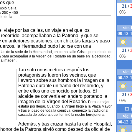
res que
bió fue la
e 250 y 450
io de la
viaje por las calles, un viaje en el que los
l recorrido, acompañaban a la Patrona, y que se
 en anteriores ocasiones, con chicotás largas y paso
refuerzos, la Hermandad pudo lucirse con una
anías de la sede de la Hermandad, en plena calle Cristo, primer baile de
 para acompañar a la Virgen del Rosario en un baile en la oscuridad,
pia imagen.
Tan solo unos metros después los
protagonistas fueron los vecinos, que
llevaron sobre sus hombros la imagen de la
Patrona durante un tramo del recorrido, y
entre ellos uno conocido por todos. El
alcalde se convertía en andero portando la
imagen de la Virgen del Rosario.
Pero lo mejor
estaba por llegar. Cuando la Virgen llegó a la Plaza Mayor,
y tras el paso de toda la comitiva, comenzó la tradicional
cascada de pólvora, que iluminó la noche torrejonera.
Además, y tras cruzar hasta la calle Hospital,
n honor de la Patrona sirvió como despedida oficial de