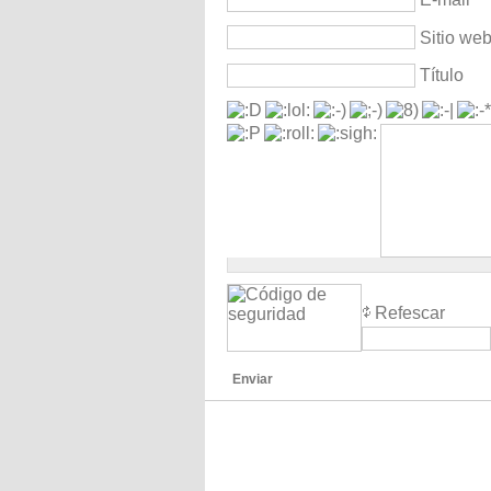
Sitio we
Título
Refescar
Enviar