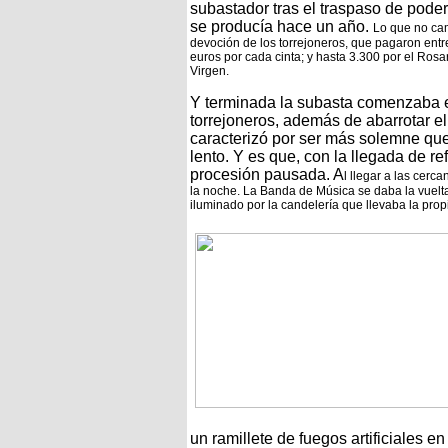
subastador tras el traspaso de pode
se producía hace un año.
Lo que no cam
devoción de los torrejoneros, que pagaron entr
euros por cada cinta; y hasta 3.300 por el Rosar
Virgen.
Y terminada la subasta comenzaba el 
torrejoneros, además de abarrotar e
caracterizó por ser más solemne que
lento. Y es que, con la llegada de 
procesión pausada. A
l llegar a las cerc
la noche. La Banda de Música se daba la vuelta
iluminado por la candelería que llevaba la pro
un ramillete de fuegos artificiales e