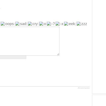
b
JComments