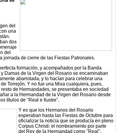
rona se
rgen del
 con una
stán.
aban dos
Homenaje
en del
a jornada de cierre de las Fiestas Patronales.
n perfecta formación, y acompañados por la Banda
s y Damas de la Virgen del Rosario se encaminaban
tamente abarrotada, y lo hacían para celebrar una
de Torrejón. Y no fue una Misa cualquiera, pues,
l resto de Hermandades, se presentaba en sociedad
añar a la Hermandad de la Virgen del Rosario desde
s títulos de "Real e Ilustre".
Y es que los Hermanos del Rosario
esperaban hasta las Fiestas de Octubre para
oficializar la noticia que se producía en pleno
Corpus Christi: el nombramiento por parte
del Rey de la Hermandad como "Real",