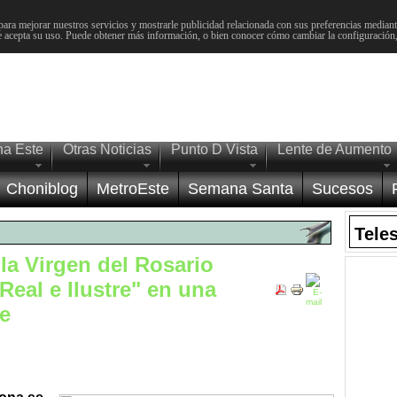
para mejorar nuestros servicios y mostrarle publicidad relacionada con sus preferencias mediante
 acepta su uso. Puede obtener más información, o bien conocer cómo cambiar la configuración
na Este
Otras Noticias
Punto D Vista
Lente de Aumento
Choniblog
MetroEste
Semana Santa
Sucesos
Tele
a Virgen del Rosario
"Real e Ilustre" en una
e