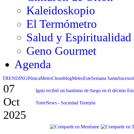
Kaleidoskopio
El Termómetro
Salud y Espiritualidad
Geno Gourmet
Agenda
TRENDING
Púnica
Metro
Choniblog
MetroEste
Semana Santa
Sucesos
07
Ignis recibió un bautismo de fuego en el décimo En
Oct
TorreNews
-
Sociedad Torrejón
2025