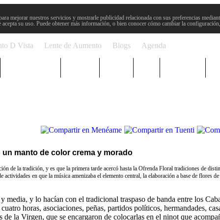
para mejorar nuestros servicios y mostrarle publicidad relacionada con sus preferencias mediante
 acepta su uso. Puede obtener más información, o bien conocer cómo cambiar la configuración
to D Vista
Lente de Aumento
Blogs
Agenda
Semana Santa
Sucesos
Plenos
Paro
Cervantes
ó un manto de color crema y morado
ión de la tradición, y es que la primera tarde acercó hasta la Ofrenda Floral tradiciones de dist
 de actividades en que la música amenizaba el elemento central, la elaboración a base de flores d
s y media, y lo hacían con el tradicional traspaso de banda entre los Cab
 cuatro horas, asociaciones, peñas, partidos políticos, hermandades, cas
s de la Virgen, que se encargaron de colocarlas en el ninot que acompa