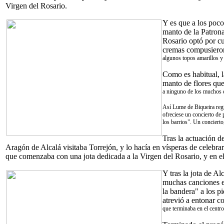
Virgen del Rosario.
Y es que a los poco
manto de la Patrona
Rosario optó por cu
cremas compusieron
algunos topos amarillos y
Como es habitual, l
manto de flores qu
a ninguno de los muchos qu
Así Lume de Biqueira regr
ofreciese un concierto de
los barrios". Un concierto
Tras la actuación d
Aragón de Alcalá visitaba Torrejón, y lo hacía en vísperas de celebrar
que comenzaba con una jota dedicada a la Virgen del Rosario, y en el 
Y tras la jota de Al
muchas canciones e
la bandera" a los p
atrevió a entonar 
que terminaba en el centr