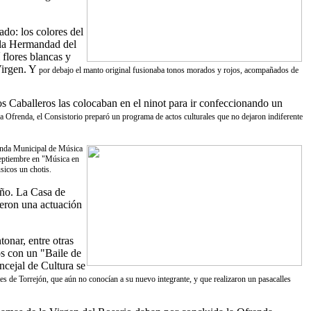
do: los colores del
, la Hermandad del
 flores blancas y
irgen. Y
por debajo el manto original fusionaba tonos morados y rojos, acompañados de
os Caballeros las colocaban en el ninot para ir confeccionando un
a Ofrenda, el Consistorio preparó un programa de actos culturales que no dejaron indiferente
Banda Municipal de Música
septiembre en "Música en
sicos un chotis.
año. La Casa de
ieron una actuación
tonar, entre otras
os con un "Baile de
ncejal de Cultura se
es de Torrejón, que aún no conocían a su nuevo integrante, y que realizaron un pasacalles