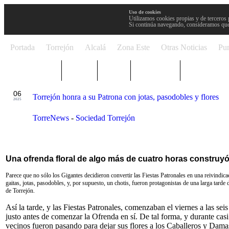
Uso de cookies
Utilizamos cookies propias y de terceros 
Si continúa navegando, consideramos que
Portada
Torrejón
Alcalá
Zona Este
Otras Noticias
Pun
TRENDING
Púnica
Metro
Choniblog
MetroEste
OCT
06
Torrejón honra a su Patrona con jotas, pasodobles y flores
2025
TorreNews
-
Sociedad Torrejón
Una ofrenda floral de algo más de cuatro horas construy
Parece que no sólo los Gigantes decidieron convertir las Fiestas Patronales en una reivindicac
gaitas, jotas, pasodobles, y, por supuesto, un chotis, fueron protagonistas de una larga tarde
de Torrejón.
Así la tarde, y las Fiestas Patronales, comenzaban el viernes a las sei
justo antes de comenzar la Ofrenda en sí. De tal forma, y durante casi
vecinos fueron pasando para dejar sus flores a los Caballeros y Dama