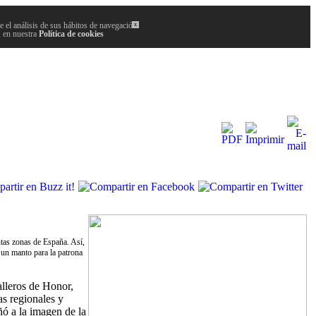
 el análisis de sus hábitos de navegación.
x
, en nuestra
Política de cookies
intas zonas de España. Así,
e un manto para la patrona
alleros de Honor,
as regionales y
ñó a la imagen de la