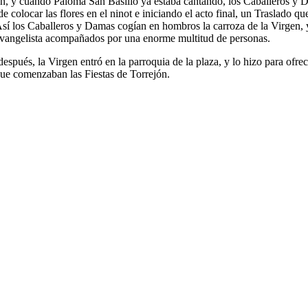
n, y cuando Paloma San Basilio ya estaba cantando, los Caballeros y D
e colocar las flores en el ninot e iniciando el acto final, un Traslado q
sí los Caballeros y Damas cogían en hombros la carroza de la Virgen, y
Evangelista acompañados por una enorme multitud de personas.
spués, la Virgen entró en la parroquia de la plaza, y lo hizo para ofre
 que comenzaban las Fiestas de Torrejón.