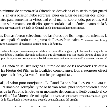
s minutos de comenzar la Ofrenda se desvelaba el misterio mejor guarda
. Y en esta ocasión hubo sorpresa, pues en lugar de escoger dos tonos
atro para aumentar la vistosidad en el manto, sobre todo. por el día. Así
 un sobremanto con diseños que recordaban al auténtico manto de la V
 una representación del fajín de General que le impusieron hace unos meses.
as Damas fueron seleccionando las flores que iban llegando; mientras l
e acompañaría todo el programa de Fiestas Patronales.
Y para amenizar la larg
e se acercaron al escenario situado junto a la Patrona.
esaba a Torrejón un año más para celebrar su pasacalles de gaitas, y lo hacía antes de que la 
 pasodobles y marchas algo más tradicional que el repertorio que han tocado durante el mes de 
, por cierto, con sorpresa pues el mismísimo concejal de Cultura se atrevió a entonar con los mú
e la Banda de Música llegaba el turno de una de las novedades de este 
 las Fiestas del Pilar en la localidad complutense. Los aragoneses ofrec
que los bailes y la voz fueron los protagonistas.
calá, el sabor puro torrejonero. La Rondalla se subía al escenario para en
l "Himno de Torrejón", y no lo hacían solos, pues sorprendieron a tod
ies de la Patrona. El otro gran momento del concierto llegó cuando el co
con ellos "La Morena de mi copla".
La noche de actividades terminaba con los Gigant
o de la Plaza donde ofrecieron una pequeña actuación antes del pregón.