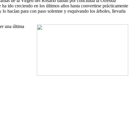
amas de la Virgen del Rosario daban por concluida la Ofrenda
ue ha ido creciendo en los últimos años hasta convertirse prácticamente
 lo hacían para con paso solemne y esquivando los árboles, llevarla
cer una última