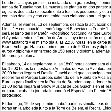
Londres, a cuyos pies se ha instalado una gran esfinge, tenien
tumba de Tutankamón. La muestra se plantea en dos partes: un
egipcias dedicada especialmente a los más pequeños; y otra en
con más detalles y con contenido más elaborado para el gran 
Además, el viernes, 13 de septiembre, destaca la actuación de
Límite”. A continuación, tendrá lugar el Espectáculo Fuente “L
será el turno del II Maratón Fotográfico Nocturno Parque Euro
el Ayuntamiento de Torrejón de Ardoz, cuya inscripción es grat
www.afotar.org y el mismo día a las 22:30 horas, en la carpa j
Brandemburgo. Habrá un primer premio de 500 euros y diplo
euros y diploma y un tercero de 150 euros y diploma, además 
50 euros y diploma.
El sábado, 14 de septiembre, a las 18:00 horas comenzará el re
las 19:00 horas la muestra de Animales de Fauna Aventura en 
20:00 horas llegará el Desfile Guachi en el que los amigos má
recorrerán el Parque Europa, saliendo de la Puerta de Alcalá
Europa para finalizar en la Puerta de Brandemburgo, donde ha
21:00 horas llegará el Show Musical de Los Guachis en el Tea
oro para acabar la jornada lo pondrá el Espectáculo Fuente “E
pirotécnico.
El domingo, 15 de septiembre, habrá partidas simultáneas de 
horas en la arboleda junto a la Torre de Belem, el Recital Líri