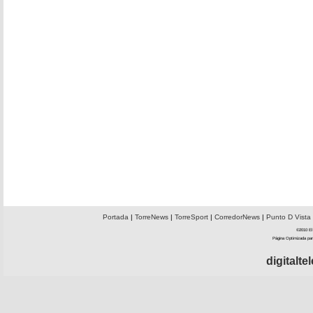
Portada
|
TorreNews
|
TorreSport
|
CorredorNews
|
Punto D Vista
©2010 El 
Página Optimizada par
digitalt