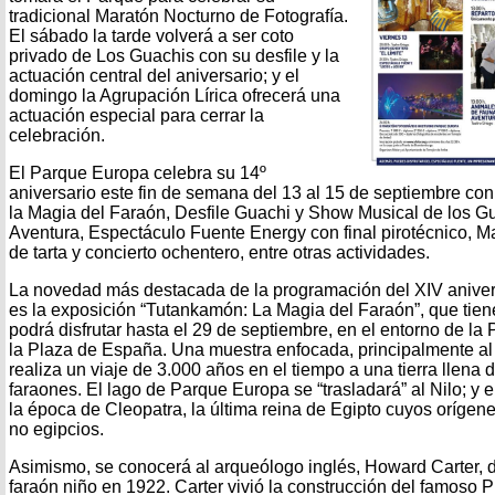
tradicional Maratón Nocturno de Fotografía.
El sábado la tarde volverá a ser coto
privado de Los Guachis con su desfile y la
actuación central del aniversario; y el
domingo la Agrupación Lírica ofrecerá una
actuación especial para cerrar la
celebración.
El Parque Europa celebra su 14º
aniversario este fin de semana del 13 al 15 de septiembre co
la Magia del Faraón, Desfile Guachi y Show Musical de los 
Aventura, Espectáculo Fuente Energy con final pirotécnico, Ma
de tarta y concierto ochentero, entre otras actividades.
La novedad más destacada de la programación del XIV aniver
es la exposición “Tutankamón: La Magia del Faraón”, que tiene
podrá disfrutar hasta el 29 de septiembre, en el entorno de l
la Plaza de España. Una muestra enfocada, principalmente al p
realiza un viaje de 3.000 años en el tiempo a una tierra llena 
faraones. El lago de Parque Europa se “trasladará” al Nilo; y el
la época de Cleopatra, la última reina de Egipto cuyos orígenes
no egipcios.
Asimismo, se conocerá al arqueólogo inglés, Howard Carter, d
faraón niño en 1922. Carter vivió la construcción del famoso P