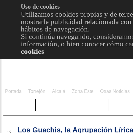
Uso de cookies
Utilizamos cookies propias y de terce
mostrarle publicidad relacionada con 
hábitos de navegación.
Si continúa navegando, consideramos
información, o bien conocer cómo cam
cookies
Portada
Torrejón
Alcalá
Zona Este
Otras Noticias
TRENDING
Púnica
Metro
Choniblog
MetroEst
Los Guachis, la Agrupación Lírica
SEP
12