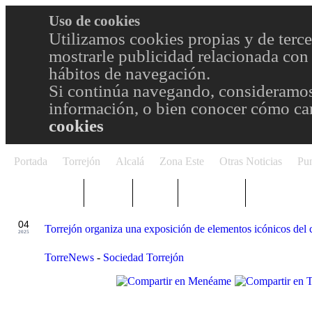
Uso de cookies
Utilizamos cookies propias y de terce
mostrarle publicidad relacionada con 
hábitos de navegación.
Si continúa navegando, consideramos
información, o bien conocer cómo cam
cookies
Portada
Torrejón
Alcalá
Zona Este
Otras Noticias
Pun
TRENDING
Púnica
Metro
Choniblog
MetroEste
SEP
04
Torrejón organiza una exposición de elementos icónicos del 
2025
TorreNews
-
Sociedad Torrejón