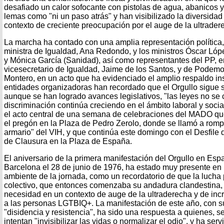
desafiado un calor sofocante con pistolas de agua, abanicos 
lemas como "ni un paso atrás" y han visibilizado la diversidad
contexto de creciente preocupación por el auge de la ultrader
La marcha ha contado con una amplia representación política
ministra de Igualdad, Ana Redondo, y los ministros Óscar Lópe
y Mónica García (Sanidad), así como representantes del PP, 
vicesecretario de Igualdad, Jaime de los Santos, y de Podemos
Montero, en un acto que ha evidenciado el amplio respaldo inst
entidades organizadoras han recordado que el Orgullo sigue 
aunque se han logrado avances legislativos, "las leyes no se 
discriminación continúa creciendo en el ámbito laboral y socia
el acto central de una semana de celebraciones del MADO que
el pregón en la Plaza de Pedro Zerolo, donde se llamó a rompe
armario" del VIH, y que continúa este domingo con el Desfile d
de Clausura en la Plaza de España.
El aniversario de la primera manifestación del Orgullo en Esp
Barcelona el 28 de junio de 1976, ha estado muy presente en l
ambiente de la jornada, como un recordatorio de que la lucha 
colectivo, que entonces comenzaba su andadura clandestina,
necesidad en un contexto de auge de la ultraderecha y de inc
a las personas LGTBIQ+. La manifestación de este año, con s
"disidencia y resistencia", ha sido una respuesta a quienes, 
intentan "invisibilizar las vidas o normalizar el odio", y ha ser