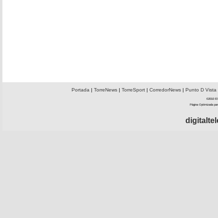
Portada
|
TorreNews
|
TorreSport
|
CorredorNews
|
Punto D Vista
©2010 El 
Página Optimizada par
digitalt