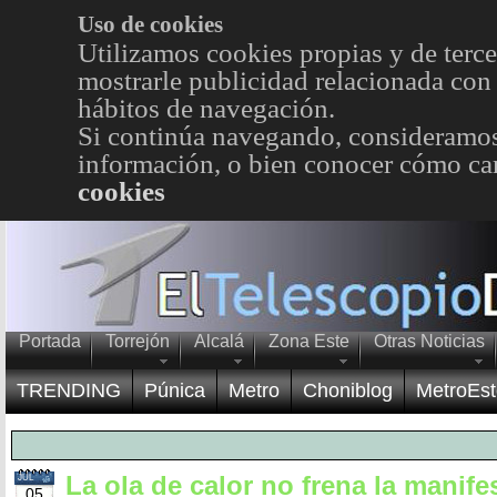
Uso de cookies
Utilizamos cookies propias y de terce
mostrarle publicidad relacionada con 
hábitos de navegación.
Si continúa navegando, consideramos
información, o bien conocer cómo cam
cookies
Portada
Torrejón
Alcalá
Zona Este
Otras Noticias
TRENDING
Púnica
Metro
Choniblog
MetroEst
La ola de calor no frena la manife
JUL
05